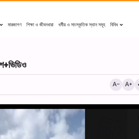
মারজাগণ
শিক্ষা ও জীবনধারা
ধর্মীয় ও সাংস্কৃতিক স্থান সমূহ
বিবিধ
বেশ+ভিডিও
‘ ইমাম রেযা (আ.)-এর খাদেমদের কা
থেকে বাইনুল-হারামাইনে শোকানুষ্ঠান