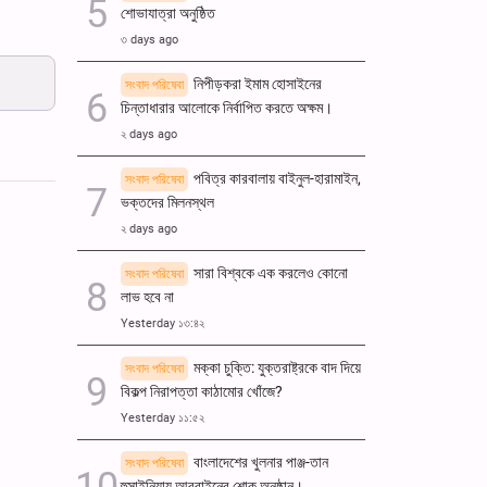
শোভাযাত্রা অনুষ্ঠিত
ullscreen
৩ days ago
নিপীড়করা ইমাম হোসাইনের
সংবাদ পরিষেবা
চিন্তাধারার আলোকে নির্বাপিত করতে অক্ষম।
২ days ago
পবিত্র কারবালায় বাইনুল-হারামাইন,
সংবাদ পরিষেবা
ভক্তদের মিলনস্থল
২ days ago
সারা বিশ্বকে এক করলেও কোনো
সংবাদ পরিষেবা
লাভ হবে না
Yesterday ১৩:৪২
মক্কা চুক্তি: যুক্তরাষ্ট্রকে বাদ দিয়ে
সংবাদ পরিষেবা
বিকল্প নিরাপত্তা কাঠামোর খোঁজে?
Yesterday ১১:৫২
বাংলাদেশের খুলনার পাঞ্জ-তান
সংবাদ পরিষেবা
হুসাইনিয়ায় আরবাইনের শোক অনুষ্ঠান।