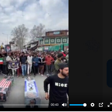
00:43
Mute
Settings
PIP
E