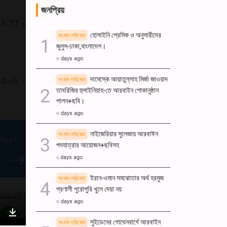
জনপ্রিয়
হোসাইনি প্রেমিক ও অনুসারীদের
সংবাদ পরিষেবা
জুলুস-ঢাকা,বাংলাদেশ।
৩ days ago
দামেস্কে আয়াতুল্লাহ মির্জা জাওয়াদ
সংবাদ পরিষেবা
তাবরিজির হুসাইনিয়াহ-তে আরবাইন শোকানুষ্ঠান
পালন+ছবি।
৩ days ago
নাইজেরিয়ার সুলেজায় আরবাঈন
সংবাদ পরিষেবা
পদযাত্রার আয়োজন+ছবিসহ
২ days ago
ইরান-ওমান সমঝোতার অর্থ হরমুজ
সংবাদ পরিষেবা
প্রণালী পুরোপুরি খুলে দেয়া নয়
৩ days ago
সুইডেনের গোথেনবার্গে আরবাইন
সংবাদ পরিষেবা
nter
Download