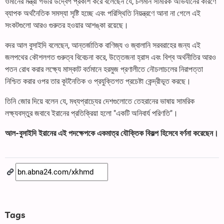
ওমানের মন্ত্রী গভীর উদ্বেগ প্রকাশ করে বলেছেন যে, চলমান সামরিক অভিযানের কারণে
ব্যাপক অর্থনৈতিক সমস্যা সৃষ্টি হচ্ছে এবং পরিস্থিতি নিয়ন্ত্রণে আনা না গেলে এই
সংকটগুলো আরও গুরুতর হওয়ার আশঙ্কা রয়েছে।
বদর আল বুসাইদি বলেছেন, আন্তর্জাতিক বাণিজ্য ও জ্বালানি সরবরাহের জন্য এই
জলপথের কৌশলগত গুরুত্ব বিবেচনা করে, উত্তেজনা হ্রাস এবং বিশ্ব অর্থনীতির আরও
পতন রোধ করার লক্ষ্যে মাস্কাট বর্তমানে হরমুজ প্রণালীতে নৌচলাচলের নিরাপত্তা
নিশ্চিত করার ওপর তার কূটনৈতিক ও প্রযুক্তিগত প্রচেষ্টা কেন্দ্রীভূত করছে।
তিনি জোর দিয়ে বলেন যে, মধ্যপ্রাচ্যের দেশগুলোতে তেহরানের ভাষায় সামরিক
লক্ষ্যবস্তুর জবাবে ইরানের প্রতিক্রিয়া হলো "একটি অনিবার্য পরিণতি"।
আল-বুসাইদি ইরানের এই পদক্ষেপকে একমাত্র যৌক্তিক বিকল্প হিসেবে বর্ণনা করেছেন।
Tags