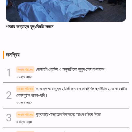
গাজায় অব্যাহত যুদ্ধবিরতি লঙ্ঘন
জনপ্রিয়
হোসাইনি প্রেমিক ও অনুসারীদের জুলুস-ঢাকা,বাংলাদেশ।
সংবাদ পরিষেবা
২ days ago
দামেস্কে আয়াতুল্লাহ মির্জা জাওয়াদ তাবরিজির হুসাইনিয়াহ-তে আরবাইন
সংবাদ পরিষেবা
শোকানুষ্ঠান পালন+ছবি।
২ days ago
যুক্তরাষ্ট্র-ইসরায়েল বিভাজনের আগুন ছড়িয়ে দিচ্ছে
সংবাদ পরিষেবা
৩ days ago