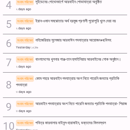
সুইডেনের গোথেনবার্গে আরবাইন শোভাযাত্রা অনুষ্ঠিত
সংবাদ পরিষেবা
২ days ago
ইরান-ওমান সমঝোতার অর্থ হরমুজ প্রণালী পুরোপুরি খুলে দেয়া নয়
সংবাদ পরিষেবা
২ days ago
নাইজেরিয়ার সুলেজায় আরবাঈন পদযাত্রার আয়োজন+ছবিসহ
সংবাদ পরিষেবা
Yesterday ১২:৪৬
বাংলাদেশের খুলনার পাঞ্জ-তান হুসাইনিয়ায় আরবাইনের শোক অনুষ্ঠান।
সংবাদ পরিষেবা
২ days ago
কোম শহরে আরবাইন পদযাত্রায় অংশ নিতে পারেনি জনতার প্রতিকি
সংবাদ পরিষেবা
পদযাত্রা
৩ days ago
আরবাইন পদযাত্রায় অংশ নিতে পারেনি জনতার প্রতিকি পদযাত্রা- শিরাজ
সংবাদ পরিষেবা
৩ days ago
পবিত্র কারবালায় বাইনুল-হারামাইন, ভক্তদের মিলনস্থল
সংবাদ পরিষেবা