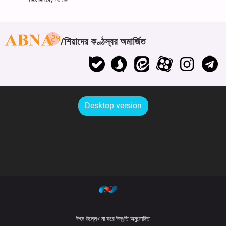
Yesterday ১৩:৩৮
শিয়াদের কণ্ঠস্বর অমার্জিত
Desktop version
উৎস উল্লেখ না করে উদ্ধৃতি অনুমোদিত