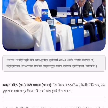
ওমানের পররাষ্ট্রমন্ত্রী বদর আল-বুসাইদ প্ল্যাটফর্ম এক্স-এ একটি পোস্টে বলেছেন যে,
মধ্যপ্রাচ্যের দেশগুলোতে সামরিক লক্ষ্যবস্তুর জবাবে ইরানের প্রতিক্রিয়া "অনিবার্য"।
আহলে বাইত (আ.) বার্তা সংস্থা (আবনা)
: "এ বিষয়ে রাজনৈতিক দৃষ্টিভঙ্গি নির্বিশেষে, এই
যুদ্ধ শুরু করার জন্য ইরান দায়ী নয়," আল-বুসাইদি বলেছেন।