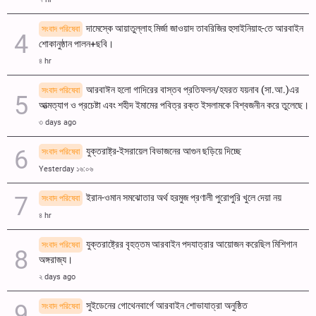
দামেস্কে আয়াতুল্লাহ মির্জা জাওয়াদ তাবরিজির হুসাইনিয়াহ-তে আরবাইন
সংবাদ পরিষেবা
শোকানুষ্ঠান পালন+ছবি।
৪ hr
আরবাঈন হলো গাদিরের বাস্তব প্রতিফলন/হযরত যয়নাব (সা.আ.)এর
সংবাদ পরিষেবা
আত্মত্যাগ ও প্রচেষ্টা এবং শহীদ ইমামের পবিত্র রক্ত ​​ইসলামকে বিশ্বজনীন করে তুলেছে।
৩ days ago
যুক্তরাষ্ট্র-ইসরায়েল বিভাজনের আগুন ছড়িয়ে দিচ্ছে
সংবাদ পরিষেবা
Yesterday ১৬:০৬
ইরান-ওমান সমঝোতার অর্থ হরমুজ প্রণালী পুরোপুরি খুলে দেয়া নয়
সংবাদ পরিষেবা
৪ hr
যুক্তরাষ্ট্রের বৃহত্তম আরবাইন পদযাত্রার আয়োজন করেছিল মিশিগান
সংবাদ পরিষেবা
অঙ্গরাজ্য।
২ days ago
সুইডেনের গোথেনবার্গে আরবাইন শোভাযাত্রা অনুষ্ঠিত
সংবাদ পরিষেবা