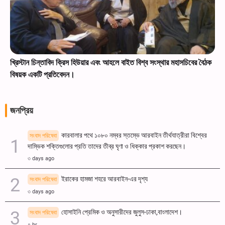
খ্রিস্টান চিন্তাবিদ ক্রিস হিউয়ার এবং আহলে বাইত বিশ্ব সংস্থার মহাসচিবের বৈঠক
বিষয়ক একটি প্রতিবেদন।
জনপ্রিয়
কারবালার পথে ১০৮০ নম্বর স্তম্ভে আরবাইন তীর্থযাত্রীরা বিশ্বের
সংবাদ পরিষেবা
দাম্ভিক শক্তিগুলোর প্রতি তাদের তীব্র ঘৃণা ও ধিক্কার প্রকাশ করছেন।
৩ days ago
ইরাকের হামজা শহরে আরবাইন-এর দৃশ্য
সংবাদ পরিষেবা
৩ days ago
হোসাইনি প্রেমিক ও অনুসারীদের জুলুস-ঢাকা,বাংলাদেশ।
সংবাদ পরিষেবা
৭ hr