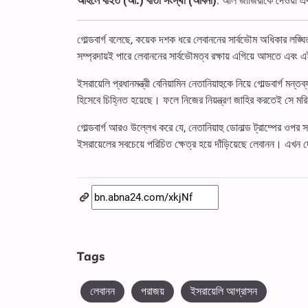
আহলে বাইত (আ.) বার্তা সংস্থা (আবনা)
: আল জাজিরাকে দেওয়া এক স
গোল্ডবার্গ বলেছে, কয়েক দশক ধরে লেবাননের সার্বভৌম অধিকার লঙ্ঘ
সম্প্রদায়ই পারে লেবাননের সার্বভৌমত্ব রক্ষায় এগিয়ে আসতে এবং 
ইসরায়েলি প্রধানমন্ত্রী বেনিয়ামিন নেতানিয়াহুকে নিয়ে গোল্ডবার্গ ম
হিসেবে চিহ্নিত হয়েছে। ফলে নিজের নিয়ন্ত্রণ জাহির করতেই সে মরি
গোল্ডবার্গ আরও উল্লেখ করে যে, নেতানিয়াহু ডোনাল্ড ট্রাম্পের ওপ
ইসরায়েলের সবচেয়ে পরিচিত ক্ষেত্র হয়ে দাঁড়িয়েছে লেবানন। এখন দ
Tags
লেবানন
পরাজয়
ইসরায়েলি আগ্রাসন