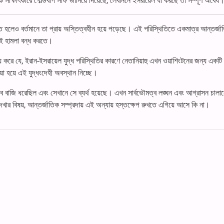
াক্ষাৎকারে গোল্ডবার্গ সাফ জানিয়ে দিয়েছে, লেবাননে ইসরায়েল যা করছে তা সম্পূর্ণ অবৈধ
িত হলেও বর্তমানে তা প্রায় অস্তিত্বহীন হয়ে পড়েছে। এই পরিস্থিতিতে একমাত্র আন্তর্জা
এই হামলা বন্ধ করতে।
ন্তব্য করে যে, ইরান-ইসরায়েল যুদ্ধ পরিস্থিতির কারণে নেতানিয়াহু এখন ওয়াশিংটনের জন্য একট
য়া হয়ে এই যুদ্ধংদেহী অবস্থান নিচ্ছে।
র সব বাজি ধরেছিল এবং সেখানে সে ব্যর্থ হয়েছে। এখন সার্বভৌমত্ব লঙ্ঘন এবং আগ্রাসন চাল
েখার বিষয়, আন্তর্জাতিক সম্প্রদায় এই অন্যায় হস্তক্ষেপ রুখতে এগিয়ে আসে কি না।