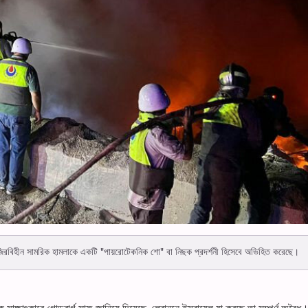
 নজিরবিহীন সামরিক হামলাকে একটি "পায়রোটেকনিক শো" বা নিছক প্রদর্শনী হিসেবে অভিহিত করেছে।