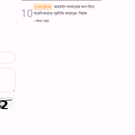
আরবাইন পদযাত্রায় অংশ নিতে
সংবাদ পরিষেবা
পারেনি জনতার প্রতিকি পদযাত্রা- শিরাজ
২ days ago