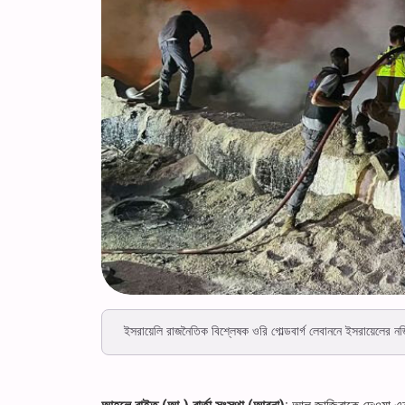
ইসরায়েলি রাজনৈতিক বিশ্লেষক ওরি গোল্ডবার্গ লেবাননে ইসরায়েলের