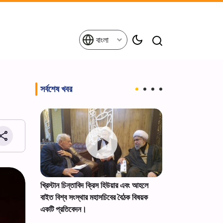
বাংলা
সর্বশেষ খবর
তাবরিজির
খ্রিস্টান চিন্তাবিদ ক্রিস হিউয়ার এবং আহলে
সৌদি তেল ট্যাঙ্কারে
ন পালন+ছবি।
বাইত বিশ্ব সংস্থার মহাসচিবের বৈঠক বিষয়ক
করল ইয়েমেন
একটি প্রতিবেদন।