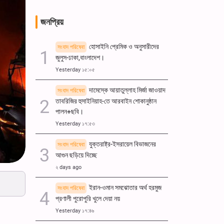
জনপ্রিয়
হোসাইনি প্রেমিক ও অনুসারীদের
সংবাদ পরিষেবা
জুলুস-ঢাকা,বাংলাদেশ।
Yesterday ১৫:০৫
দামেস্কে আয়াতুল্লাহ মির্জা জাওয়াদ
সংবাদ পরিষেবা
তাবরিজির হুসাইনিয়াহ-তে আরবাইন শোকানুষ্ঠান
পালন+ছবি।
Yesterday ১৭:৫৩
যুক্তরাষ্ট্র-ইসরায়েল বিভাজনের
সংবাদ পরিষেবা
আগুন ছড়িয়ে দিচ্ছে
২ days ago
ইরান-ওমান সমঝোতার অর্থ হরমুজ
সংবাদ পরিষেবা
প্রণালী পুরোপুরি খুলে দেয়া নয়
Yesterday ১৭:৪৬