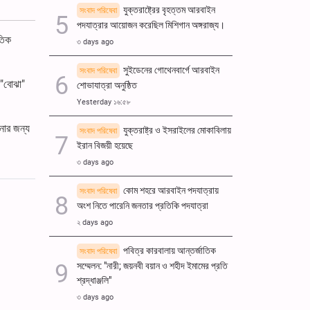
।
যুক্তরাষ্ট্রের বৃহত্তম আরবাইন
সংবাদ পরিষেবা
পদযাত্রার আয়োজন করেছিল মিশিগান অঙ্গরাজ্য।
তিক
৩ days ago
সুইডেনের গোথেনবার্গে আরবাইন
সংবাদ পরিষেবা
ি "বোঝা"
শোভাযাত্রা অনুষ্ঠিত
Yesterday ১৬:৫৮
ানোর জন্য
যুক্তরাষ্ট্র ও ইসরাইলের মোকাবিলায়
সংবাদ পরিষেবা
ইরান বিজয়ী হয়েছে
৩ days ago
কোম শহরে আরবাইন পদযাত্রায়
সংবাদ পরিষেবা
অংশ নিতে পারেনি জনতার প্রতিকি পদযাত্রা
২ days ago
পবিত্র কারবালায় আন্তর্জাতিক
সংবাদ পরিষেবা
সম্মেলন: "নারী; জয়নবী বয়ান ও শহীদ ইমামের প্রতি
শ্রদ্ধাঞ্জলি"
৩ days ago