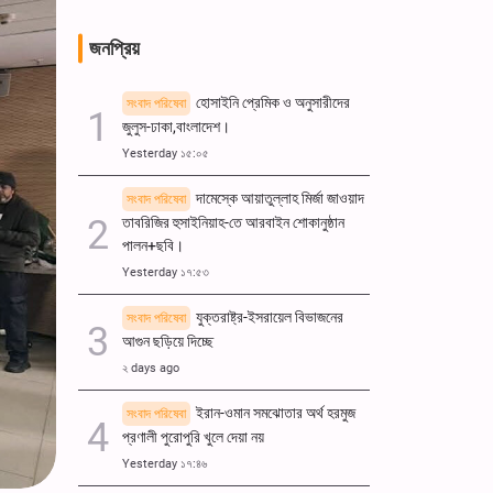
জনপ্রিয়
হোসাইনি প্রেমিক ও অনুসারীদের
সংবাদ পরিষেবা
জুলুস-ঢাকা,বাংলাদেশ।
Yesterday ১৫:০৫
দামেস্কে আয়াতুল্লাহ মির্জা জাওয়াদ
সংবাদ পরিষেবা
তাবরিজির হুসাইনিয়াহ-তে আরবাইন শোকানুষ্ঠান
পালন+ছবি।
Yesterday ১৭:৫৩
যুক্তরাষ্ট্র-ইসরায়েল বিভাজনের
সংবাদ পরিষেবা
আগুন ছড়িয়ে দিচ্ছে
২ days ago
ইরান-ওমান সমঝোতার অর্থ হরমুজ
সংবাদ পরিষেবা
প্রণালী পুরোপুরি খুলে দেয়া নয়
Yesterday ১৭:৪৬