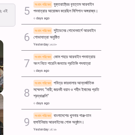
যুক্তরাষ্ট্রের বৃহত্তম আরবাইন
সংবাদ পরিষেবা
ান; এই
পদযাত্রার আয়োজন করেছিল মিশিগান অঙ্গরাজ্য।
৩ days ago
সুইডেনের গোথেনবার্গে আরবাইন
সংবাদ পরিষেবা
শোভাযাত্রা অনুষ্ঠিত
Yesterday ১৬:৫৮
কোম শহরে আরবাইন পদযাত্রায়
সংবাদ পরিষেবা
অংশ নিতে পারেনি জনতার প্রতিকি পদযাত্রা
২ days ago
পবিত্র কারবালায় আন্তর্জাতিক
সংবাদ পরিষেবা
সম্মেলন: "নারী; জয়নবী বয়ান ও শহীদ ইমামের প্রতি
শ্রদ্ধাঞ্জলি"
৩ days ago
বাংলাদেশের খুলনার পাঞ্জ-তান
সংবাদ পরিষেবা
হুসাইনিয়ায় আরবাইনের শোক অনুষ্ঠান।
Yesterday ১৪:২৬