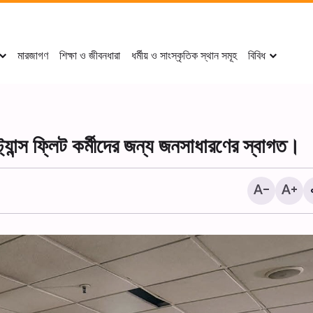
মারজাগণ
শিক্ষা ও জীবনধারা
ধর্মীয় ও সাংস্কৃতিক স্থান সমূহ
বিবিধ
্যান্স ফ্লিট কর্মীদের জন্য জনসাধারণের স্বাগত।
দামেস্কে আয়াতুল্লাহ মির্জা জাওয়াদ তাবরিজির
খ্রিস্টান চিন্তাবিদ ক্রিস হিউয়ার এ
হুসাইনিয়াহ-তে আরবাইন শোকানুষ্ঠান পালন+ছবি।
বাইত বিশ্ব সংস্থার মহাসচিবের বৈঠক
একটি প্রতিবেদন।