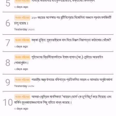
পবিত্র কারবালায় বাইনুল-হারামাইন, ভক্তদের মিলনস্থল
সংবাদ পরিষেবা
৩ days ago
১২০ বছরের অপেক্ষার পর মন্টিনিগ্রোর বিজেলিনা অঞ্চলে প্রথম মসজিদটি
সংবাদ পরিষেবা
চালু হয়েছে।
Yesterday ১৯:৫৩
মক্কা চুক্তি: যুক্তরাষ্ট্রকে বাদ দিয়ে বিকল্প নিরাপত্তা কাঠামোর খোঁজে?
সংবাদ পরিষেবা
২ days ago
সুইডেনের ক্রিস্টিয়ানস্টাডে ইমাম হাসান (আ.) সেন্টারে আরবাইন
সংবাদ পরিষেবা
শোকানুষ্ঠান।
২ days ago
পররাষ্ট্র মন্ত্রণালয়ের নথিপত্রে প্রতিফলিত মহরম ও আশুরার অনুষ্ঠানমালা
সংবাদ পরিষেবা
Yesterday ১৯:৪৯
আশুরা-কেন্দ্রিক মানসিকতা ‘আয়রন ডোম’-কে চূর্ণ-বিচূর্ণ করে দিয়েছে এবং
সংবাদ পরিষেবা
মার্কিন যুদ্ধজাহাজগুলোকে পিছু হাটতে বাধ্য করেছে।
৩ days ago