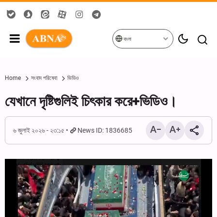
বাংলা
Home
সংবাদ পরিষেবা
ভিডিও
যেখানে দৃষ্টিগুলিই চিৎকার করে+ভিডিও।
৬ জুলাই ২০২৬ - ২৩:১৫
News ID: 1836685