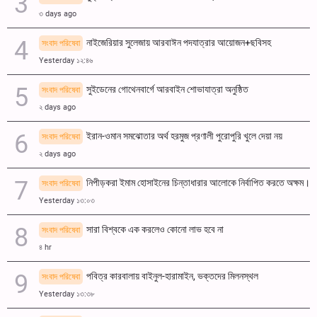
৩ days ago
নাইজেরিয়ার সুলেজায় আরবাঈন পদযাত্রার আয়োজন+ছবিসহ
সংবাদ পরিষেবা
Yesterday ১২:৪৬
সুইডেনের গোথেনবার্গে আরবাইন শোভাযাত্রা অনুষ্ঠিত
সংবাদ পরিষেবা
২ days ago
ইরান-ওমান সমঝোতার অর্থ হরমুজ প্রণালী পুরোপুরি খুলে দেয়া নয়
সংবাদ পরিষেবা
২ days ago
নিপীড়করা ইমাম হোসাইনের চিন্তাধারার আলোকে নির্বাপিত করতে অক্ষম।
সংবাদ পরিষেবা
Yesterday ১৩:০৩
সারা বিশ্বকে এক করলেও কোনো লাভ হবে না
সংবাদ পরিষেবা
৪ hr
পবিত্র কারবালায় বাইনুল-হারামাইন, ভক্তদের মিলনস্থল
সংবাদ পরিষেবা
Yesterday ১৩:৩৮