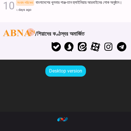
বাংলাদেশের খুলনার পাঞ্জ-তান হুসাইনিয়ায় আরবাইনের শোক অনুষ্ঠান।
সংবাদ পরিষেবা
২ days ago
শিয়াদের কণ্ঠস্বর অমার্জিত
Desktop version