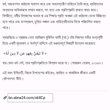
ধর্ম, আচরণগত কাঠামো স্থাপন করে এবং অভ্যন্তরীণ দায়িত্ব তৈরি করে, ব্যক্তিদের
অন্যদের অধিকারকে সম্মান করতে, সৎ হতে এবং প্রতিশ্রুতি রাখতে বাধ্য করে।
বিপরীতে, ধর্মীয় বিশ্বাসের অভাব বা এর শিক্ষার প্রতি অবজ্ঞা এই কাঠামো থেকে বিচ্ছিন্ন
হতে পারে এবং ফলস্বরূপ, চুক্তি লঙ্ঘন এবং দায়িত্বহীনতার দিকে পরিচালিত করতে
পারে।
ন্যায়বিচার ও প্রজ্ঞার নেতা আমিরুল মুমিনিন আলী (আ.) তাঁর নিজস্ব গভীর অন্তর্দৃষ্টি
দিয়ে একটি মূল্যবান ও অর্থপূর্ণ হাদিসে এই গুরুত্বপূর্ণ বিষয়টি উল্লেখ করেছেন:
«لا تَثِقَنَّ بِعَهدِ مَن لا دِینَ لَهُ.»
যার কোন ধর্ম নেই, তার প্রতিশ্রুতিতে বিশ্বাস করো না। গোরারুল হেকাম, ১০১৬৩।
এই মহৎ উক্তিটি, নিছক উপদেশের বাইরেও, ব্যক্তি ও সামাজিক জীবনে একটি
কৌশলগত নীতি।