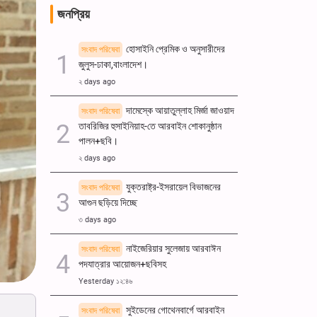
জনপ্রিয়
হোসাইনি প্রেমিক ও অনুসারীদের
সংবাদ পরিষেবা
জুলুস-ঢাকা,বাংলাদেশ।
২ days ago
দামেস্কে আয়াতুল্লাহ মির্জা জাওয়াদ
সংবাদ পরিষেবা
তাবরিজির হুসাইনিয়াহ-তে আরবাইন শোকানুষ্ঠান
পালন+ছবি।
২ days ago
যুক্তরাষ্ট্র-ইসরায়েল বিভাজনের
সংবাদ পরিষেবা
আগুন ছড়িয়ে দিচ্ছে
৩ days ago
নাইজেরিয়ার সুলেজায় আরবাঈন
সংবাদ পরিষেবা
পদযাত্রার আয়োজন+ছবিসহ
Yesterday ১২:৪৬
সুইডেনের গোথেনবার্গে আরবাইন
সংবাদ পরিষেবা