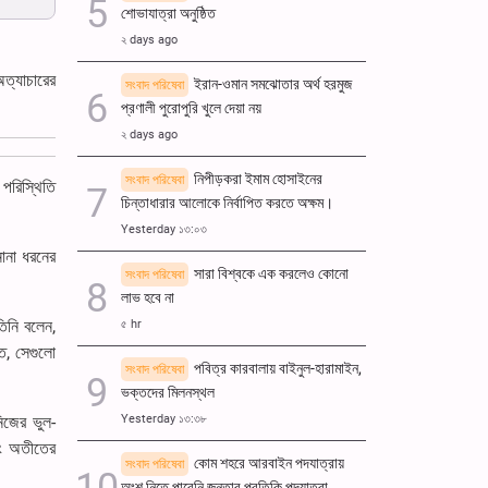
শোভাযাত্রা অনুষ্ঠিত
২ days ago
অত্যাচারের
ইরান-ওমান সমঝোতার অর্থ হরমুজ
সংবাদ পরিষেবা
প্রণালী পুরোপুরি খুলে দেয়া নয়
২ days ago
নিপীড়করা ইমাম হোসাইনের
সংবাদ পরিষেবা
 পরিস্থিতি
চিন্তাধারার আলোকে নির্বাপিত করতে অক্ষম।
Yesterday ১৩:০৩
নানা ধরনের
সারা বিশ্বকে এক করলেও কোনো
সংবাদ পরিষেবা
লাভ হবে না
তিনি বলেন,
৫ hr
্ত, সেগুলো
পবিত্র কারবালায় বাইনুল-হারামাইন,
সংবাদ পরিষেবা
ভক্তদের মিলনস্থল
Yesterday ১৩:৩৮
নিজের ভুল-
বং অতীতের
কোম শহরে আরবাইন পদযাত্রায়
সংবাদ পরিষেবা
অংশ নিতে পারেনি জনতার প্রতিকি পদযাত্রা