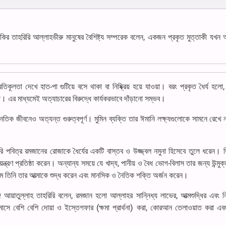
াকির তাহরিরি আল্লাহভীরু মানুষের বৈশিষ্ট্য সম্পরেক বলেন, একজন প্রকৃত মুত্তাকী যখন 
্রতিকূলতা দেখে হাত-পা গুটিয়ে বসে থাকা বা নিষ্ক্রিয় হয়ে যাওয়া। বরং প্রকৃত ধৈর্য হলো,
। এর মাধ্যমেই অত্যাচারের বিরুদ্ধে কার্যকরভাবে দাঁড়ানো সম্ভব।
তিক জীবনেও অত্যন্ত গুরুত্বপূর্ণ। মুমিন ব্যক্তি তার ঈমানি লক্ষ্যগুলোকে সামনে রেখে 
।
রি পবিত্র রমজানের রোজাকে ধৈর্যের একটি বাস্তব ও উজ্জ্বল নমুনা হিসেবে তুলে ধরেন। 
্ত্রণ প্রতিষ্ঠা করেন। অন্যান্য সময়ে যে খাদ্য, পানীয় ও বৈধ ভোগ-বিলাস তার জন্য উন্মুক
্যমে তিনি তার আত্মাকে শুদ্ধ করেন এবং মানসিক ও নৈতিক শক্তি অর্জন করেন।
গে আয়াতুল্লাহ তাহরিরি বলেন, রমজান হলো আল্লাহর সান্নিধ্য লাভের, আত্মশুদ্ধির এবং 
সে বেশি বেশি দোয়া ও ইস্তেগফার (ক্ষমা প্রার্থনা) করা, কোরআন তেলাওয়াত করা এ