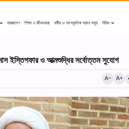
মারজাগণ
শিক্ষা ও জীবনধারা
ধর্মীয় ও সাংস্কৃতিক স্থান সমূহ
বিবিধ
াস ইস্তিগফার ও আত্মশুদ্ধির সর্বোত্তম সুযোগ
‘ ইমাম রেযা (আ.)-এর খাদেমদের কা
থেকে বাইনুল-হারামাইনে শোকানুষ্ঠান