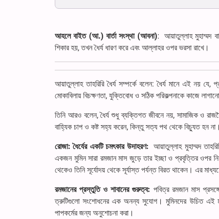
আহলে বাইত (আ.) বার্তা সংস্থা (আবনা)
: আয়াতুল্লাহ মুহাম্মদ ব
শিকার হয়, তখন ধৈর্য ধারণ করে এবং আল্লাহর ওপর ভরসা রাখে।
আয়াতুল্লাহ তাহরিরি ধৈর্য সম্পর্কে বলেন: ধৈর্য মানে এই নয় যে, প
মোকাবিলায় বিচক্ষণতা, যুক্তিবোধ ও সঠিক পরিকল্পনাকে কাজে লাগানো
তিনি আরও বলেন, ধৈর্য শুধু ব্যক্তিগত জীবনে নয়, সামাজিক ও রাজনৈ
বাহ্যিক চাপ ও কষ্ট সহ্য করেন, কিন্তু সত্য পথ থেকে বিচ্যুত হন না
রোজা: ধৈর্যের একটি চমৎকার উদাহরণ:
আয়াতুল্লাহ মুহাম্মদ তাহরি
একজন মুমিন সারা রমজান মাস জুড়ে তার ইচ্ছা ও প্রবৃত্তির ওপর নিয়ন
থেকেও তিনি সূর্যোদয় থেকে সূর্যাস্ত পর্যন্ত বিরত থাকেন। এর মাধ
রমজানের প্রস্তুতি ও শাবানের গুরুত্ব:
পবিত্র রমজান মাস প্রসঙ্
ত্রুটিগুলো সংশোধনের এক অনন্য সুযোগ। মুমিনদের উচিত এই মা
পাপকর্মের জন্য অনুশোচনা করা।