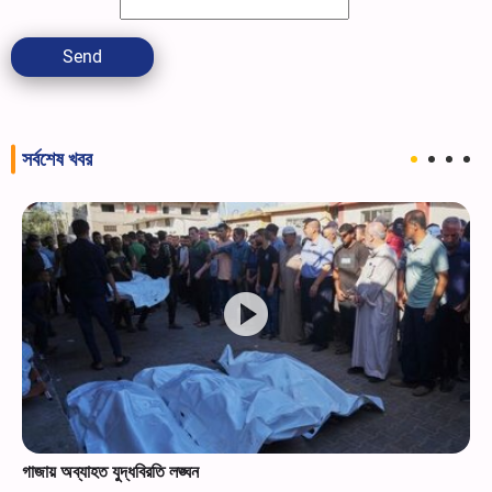
Send
সর্বশেষ খবর
গাজায় অব্যাহত যুদ্ধবিরতি লঙ্ঘন