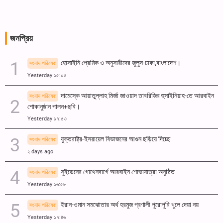
জনপ্রিয়
হোসাইনি প্রেমিক ও অনুসারীদের জুলুস-ঢাকা,বাংলাদেশ।
সংবাদ পরিষেবা
Yesterday ১৫:০৫
দামেস্কে আয়াতুল্লাহ মির্জা জাওয়াদ তাবরিজির হুসাইনিয়াহ-তে আরবাইন
সংবাদ পরিষেবা
শোকানুষ্ঠান পালন+ছবি।
Yesterday ১৭:৫৩
যুক্তরাষ্ট্র-ইসরায়েল বিভাজনের আগুন ছড়িয়ে দিচ্ছে
সংবাদ পরিষেবা
২ days ago
সুইডেনের গোথেনবার্গে আরবাইন শোভাযাত্রা অনুষ্ঠিত
সংবাদ পরিষেবা
Yesterday ১৬:৫৮
ইরান-ওমান সমঝোতার অর্থ হরমুজ প্রণালী পুরোপুরি খুলে দেয়া নয়
সংবাদ পরিষেবা
Yesterday ১৭:৪৬