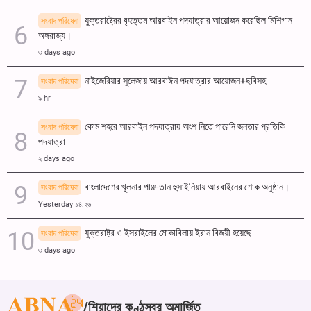
যুক্তরাষ্ট্রের বৃহত্তম আরবাইন পদযাত্রার আয়োজন করেছিল মিশিগান
সংবাদ পরিষেবা
অঙ্গরাজ্য।
৩ days ago
নাইজেরিয়ার সুলেজায় আরবাঈন পদযাত্রার আয়োজন+ছবিসহ
সংবাদ পরিষেবা
৯ hr
কোম শহরে আরবাইন পদযাত্রায় অংশ নিতে পারেনি জনতার প্রতিকি
সংবাদ পরিষেবা
পদযাত্রা
২ days ago
বাংলাদেশের খুলনার পাঞ্জ-তান হুসাইনিয়ায় আরবাইনের শোক অনুষ্ঠান।
সংবাদ পরিষেবা
Yesterday ১৪:২৬
যুক্তরাষ্ট্র ও ইসরাইলের মোকাবিলায় ইরান বিজয়ী হয়েছে
সংবাদ পরিষেবা
৩ days ago
শিয়াদের কণ্ঠস্বর অমার্জিত