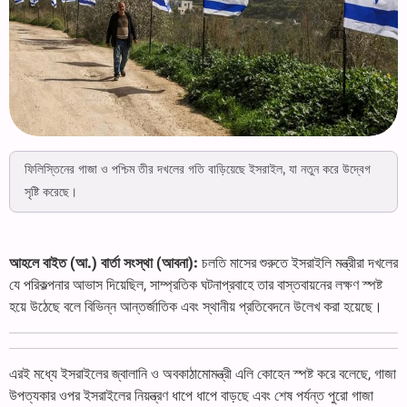
ফিলিস্তিনের গাজা ও পশ্চিম তীর দখলের গতি বাড়িয়েছে ইসরাইল, যা নতুন করে উদ্বেগ
সৃষ্টি করেছে।
আহলে বাইত (আ.) বার্তা সংস্থা (আবনা):
চলতি মাসের শুরুতে ইসরাইলি মন্ত্রীরা দখলের
যে পরিকল্পনার আভাস দিয়েছিল, সাম্প্রতিক ঘটনাপ্রবাহে তার বাস্তবায়নের লক্ষণ স্পষ্ট
হয়ে উঠেছে বলে বিভিন্ন আন্তর্জাতিক এবং স্থানীয় প্রতিবেদনে উলে­খ করা হয়েছে।
এরই মধ্যে ইসরাইলের জ্বালানি ও অবকাঠামোমন্ত্রী এলি কোহেন স্পষ্ট করে বলেছে, গাজা
উপত্যকার ওপর ইসরাইলের নিয়ন্ত্রণ ধাপে ধাপে বাড়ছে এবং শেষ পর্যন্ত পুরো গাজা