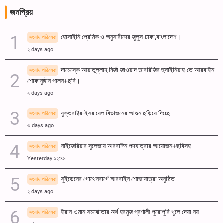
জনপ্রিয়
হোসাইনি প্রেমিক ও অনুসারীদের জুলুস-ঢাকা,বাংলাদেশ।
সংবাদ পরিষেবা
২ days ago
দামেস্কে আয়াতুল্লাহ মির্জা জাওয়াদ তাবরিজির হুসাইনিয়াহ-তে আরবাইন
সংবাদ পরিষেবা
শোকানুষ্ঠান পালন+ছবি।
২ days ago
যুক্তরাষ্ট্র-ইসরায়েল বিভাজনের আগুন ছড়িয়ে দিচ্ছে
সংবাদ পরিষেবা
৩ days ago
নাইজেরিয়ার সুলেজায় আরবাঈন পদযাত্রার আয়োজন+ছবিসহ
সংবাদ পরিষেবা
Yesterday ১২:৪৬
সুইডেনের গোথেনবার্গে আরবাইন শোভাযাত্রা অনুষ্ঠিত
সংবাদ পরিষেবা
২ days ago
ইরান-ওমান সমঝোতার অর্থ হরমুজ প্রণালী পুরোপুরি খুলে দেয়া নয়
সংবাদ পরিষেবা