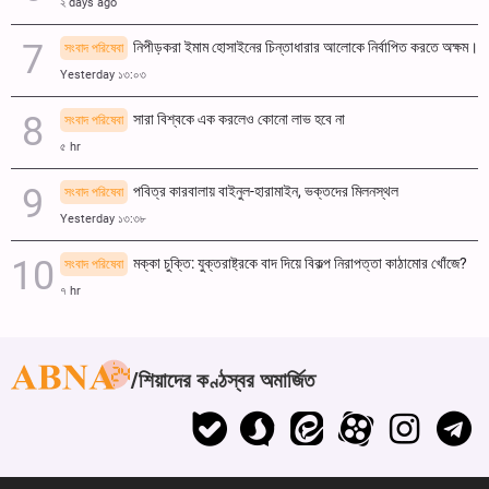
২ days ago
নিপীড়করা ইমাম হোসাইনের চিন্তাধারার আলোকে নির্বাপিত করতে অক্ষম।
সংবাদ পরিষেবা
Yesterday ১৩:০৩
সারা বিশ্বকে এক করলেও কোনো লাভ হবে না
সংবাদ পরিষেবা
৫ hr
পবিত্র কারবালায় বাইনুল-হারামাইন, ভক্তদের মিলনস্থল
সংবাদ পরিষেবা
Yesterday ১৩:৩৮
মক্কা চুক্তি: যুক্তরাষ্ট্রকে বাদ দিয়ে বিকল্প নিরাপত্তা কাঠামোর খোঁজে?
সংবাদ পরিষেবা
৭ hr
শিয়াদের কণ্ঠস্বর অমার্জিত