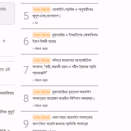
িনিধি
হোসাইনি প্রেমিক ও অনুসারীদের
সংবাদ পরিষেবা
জুলুস-ঢাকা,বাংলাদেশ।
৩ hr
যুক্তরাষ্ট্র ও ইসরাইলের মোকাবিলায়
সংবাদ পরিষেবা
ম, ও
ইরান বিজয়ী হয়েছে
২ days ago
পবিত্র কারবালায় আন্তর্জাতিক
সংবাদ পরিষেবা
সম্মেলন: "নারী; জয়নবী বয়ান ও শহীদ ইমামের প্রতি
যাতে এই
শ্রদ্ধাঞ্জলি"
২ days ago
যুক্তরাষ্ট্রের বৃহত্তম আরবাইন
সংবাদ পরিষেবা
োকাবিলায়
পদযাত্রার আয়োজন করেছিল মিশিগান অঙ্গরাজ্য।
২ days ago
িক মুহূর্ত
কোম শহরে আরবাইন পদযাত্রায়
সংবাদ পরিষেবা
অংশ নিতে পারেনি জনতার প্রতিকি পদযাত্রা
কুমে, ৮
Yesterday ০৭:৫৭