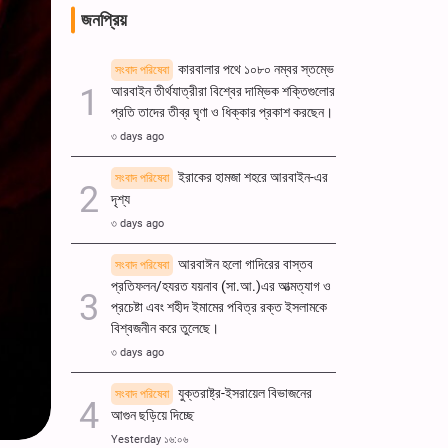
জনপ্রিয়
কারবালার পথে ১০৮০ নম্বর স্তম্ভে
সংবাদ পরিষেবা
আরবাইন তীর্থযাত্রীরা বিশ্বের দাম্ভিক শক্তিগুলোর
প্রতি তাদের তীব্র ঘৃণা ও ধিক্কার প্রকাশ করছেন।
৩ days ago
ইরাকের হামজা শহরে আরবাইন-এর
সংবাদ পরিষেবা
দৃশ্য
৩ days ago
আরবাঈন হলো গাদিরের বাস্তব
সংবাদ পরিষেবা
প্রতিফলন/হযরত যয়নাব (সা.আ.)এর আত্মত্যাগ ও
প্রচেষ্টা এবং শহীদ ইমামের পবিত্র রক্ত ​​ইসলামকে
বিশ্বজনীন করে তুলেছে।
৩ days ago
যুক্তরাষ্ট্র-ইসরায়েল বিভাজনের
সংবাদ পরিষেবা
আগুন ছড়িয়ে দিচ্ছে
Yesterday ১৬:০৬