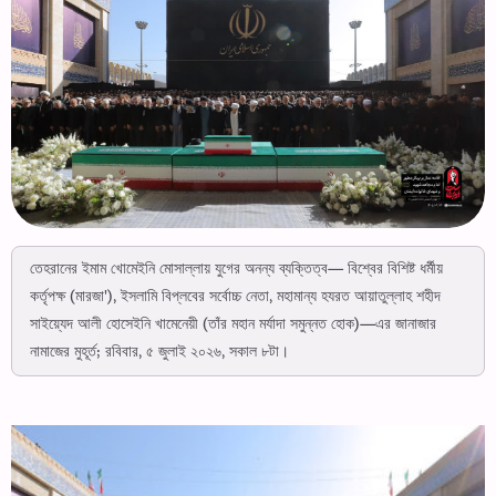
তেহরানের ইমাম খোমেইনি মোসাল্লায় যুগের অনন্য ব্যক্তিত্ব— বিশ্বের বিশিষ্ট ধর্মীয়
কর্তৃপক্ষ (মারজা'), ইসলামি বিপ্লবের সর্বোচ্চ নেতা, মহামান্য হযরত আয়াতুল্লাহ শহীদ
সাইয়্যেদ আলী হোসেইনি খামেনেয়ী (তাঁর মহান মর্যাদা সমুন্নত হোক)—এর জানাজার
নামাজের মুহূর্ত; রবিবার, ৫ জুলাই ২০২৬, সকাল ৮টা।