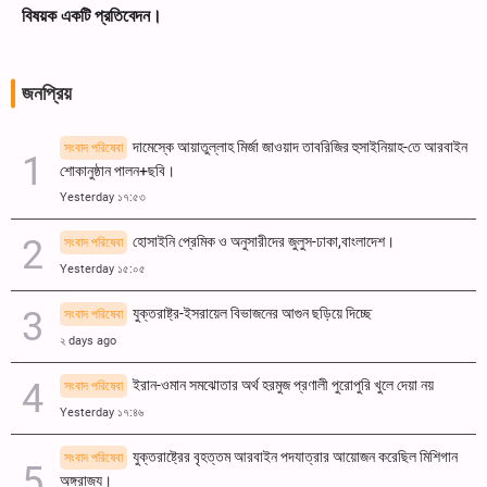
জনপ্রিয়
দামেস্কে আয়াতুল্লাহ মির্জা জাওয়াদ তাবরিজির হুসাইনিয়াহ-তে আরবাইন
সংবাদ পরিষেবা
শোকানুষ্ঠান পালন+ছবি।
Yesterday ১৭:৫৩
হোসাইনি প্রেমিক ও অনুসারীদের জুলুস-ঢাকা,বাংলাদেশ।
সংবাদ পরিষেবা
Yesterday ১৫:০৫
যুক্তরাষ্ট্র-ইসরায়েল বিভাজনের আগুন ছড়িয়ে দিচ্ছে
সংবাদ পরিষেবা
২ days ago
ইরান-ওমান সমঝোতার অর্থ হরমুজ প্রণালী পুরোপুরি খুলে দেয়া নয়
সংবাদ পরিষেবা
Yesterday ১৭:৪৬
যুক্তরাষ্ট্রের বৃহত্তম আরবাইন পদযাত্রার আয়োজন করেছিল মিশিগান
সংবাদ পরিষেবা
অঙ্গরাজ্য।