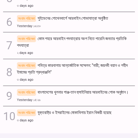
৩ days ago
সুইডেনের গোথেনবার্গে আরবাইন শোভাযাত্রা অনুষ্ঠিত
সংবাদ পরিষেবা
Yesterday ১৬:৫৮
কোম শহরে আরবাইন পদযাত্রায় অংশ নিতে পারেনি জনতার প্রতিকি
সংবাদ পরিষেবা
পদযাত্রা
২ days ago
পবিত্র কারবালায় আন্তর্জাতিক সম্মেলন: "নারী; জয়নবী বয়ান ও শহীদ
সংবাদ পরিষেবা
ইমামের প্রতি শ্রদ্ধাঞ্জলি"
৩ days ago
বাংলাদেশের খুলনার পাঞ্জ-তান হুসাইনিয়ায় আরবাইনের শোক অনুষ্ঠান।
সংবাদ পরিষেবা
Yesterday ১৪:২৬
যুক্তরাষ্ট্র ও ইসরাইলের মোকাবিলায় ইরান বিজয়ী হয়েছে
সংবাদ পরিষেবা
৩ days ago