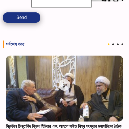
Send
সর্বশেষ খবর
থার মহাসচিবের বৈঠক
সৌদি তেল ট্যাঙ্কারে আবারও ক্ষেপণাস্ত্র নিক্ষেপ করল ইয়েমেন