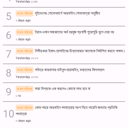
Yesterday ১২:৪৬
সুইডেনের গোথেনবার্গে আরবাইন শোভাযাত্রা অনুষ্ঠিত
সংবাদ পরিষেবা
২ days ago
ইরান-ওমান সমঝোতার অর্থ হরমুজ প্রণালী পুরোপুরি খুলে দেয়া নয়
সংবাদ পরিষেবা
২ days ago
নিপীড়করা ইমাম হোসাইনের চিন্তাধারার আলোকে নির্বাপিত করতে অক্ষম।
সংবাদ পরিষেবা
Yesterday ১৩:০৩
পবিত্র কারবালায় বাইনুল-হারামাইন, ভক্তদের মিলনস্থল
সংবাদ পরিষেবা
Yesterday ১৩:৩৮
সারা বিশ্বকে এক করলেও কোনো লাভ হবে না
সংবাদ পরিষেবা
৮ hr
কোম শহরে আরবাইন পদযাত্রায় অংশ নিতে পারেনি জনতার প্রতিকি
সংবাদ পরিষেবা
পদযাত্রা
৩ days ago