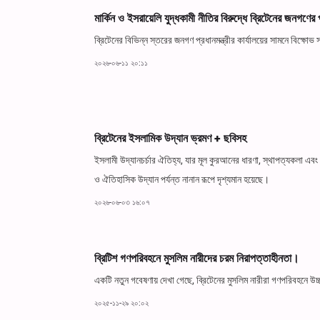
মার্কিন ও ইসরায়েলি যুদ্ধকামী নীতির বিরুদ্ধে ব্রিটেনের জনগণের 
ব্রিটেনের বিভিন্ন স্তরের জনগণ প্রধানমন্ত্রীর কার্যালয়ের সামনে বিক্ষো
২০২৬-০৬-১১ ২০:১১
ব্রিটেনের ইসলামিক উদ্যান ভ্রমণ + ছবিসহ
ইসলামী উদ্যানচর্চার ঐতিহ্য, যার মূল কুরআনের ধারণা, স্থাপত্যকলা এবং
ও ঐতিহাসিক উদ্যান পর্যন্ত নানান রূপে দৃশ্যমান হয়েছে।
২০২৬-০৬-০৩ ১৬:০৭
ব্রিটিশ গণপরিবহনে মুসলিম নারীদের চরম নিরাপত্তাহীনতা।
একটি নতুন গবেষণায় দেখা গেছে, ব্রিটেনের মুসলিম নারীরা গণপরিবহনে উচ্
২০২৫-১১-২৯ ২০:০২