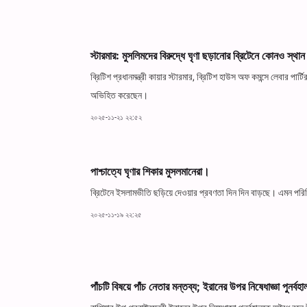
স্টারমার: মুসলিমদের বিরুদ্ধে ঘৃণা ছড়ানোর ব্রিটেনে কোনও স্থ
ব্রিটিশ প্রধানমন্ত্রী কায়ার স্টারমার, ব্রিটিশ হাউস অফ কমন্সে লেবার প
অভিহিত করেছেন।
২০২৫-১১-২১ ২২:৫২
পাশ্চাত্যে ঘৃণার শিকার মুসলমানেরা।
ব্রিটেনে ইসলামভীতি ছড়িয়ে দেওয়ার প্রবণতা দিন দিন বাড়ছে। এমন পরিস্থ
২০২৫-১১-১৯ ২২:২৫
পাঁচটি বিষয়ে পাঁচ নেতার মন্তব্য; ইরানের উপর নিষেধাজ্ঞা পুনর্ব