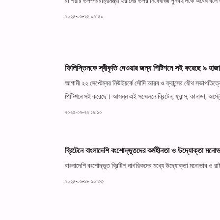
রাশিয়ার উপ-পররাষ্ট্রমন্ত্রী ইরানের উপর নিষেধাজ্ঞা পুনর্বহালকে অবৈধ 
২০২৫-০৯-২৫ ০২:৫০
ফিলিস্তিনকে স্বীকৃতি দেওয়ার জন্য পিটিশনে সই করেছে ৯ হাজা
আগামী ২২ সেপ্টেম্বর নিউইয়র্কে সৌদি আরব ও ফ্রান্সের যৌথ সভাপতিত্বে 
পিটিশনে সই করেছে। আসন্ন এই সম্মেলনে ব্রিটেন, ফ্রান্স, কানাডা, অস্ট্র
২০২৫-০৯-২২ ১৯:১০
ব্রিটেনে বাংলাদেশি বংশোদ্ভূতদের কর্মহীনতা ও উদ্যোক্তা মনোভ
বাংলাদেশি বংশোদ্ভূত ব্রিটিশ নাগরিকদের মধ্যে উদ্যোক্তা মনোভাব ও রাষ্
২০২৫-০৯-১৮ ১০:৩৩