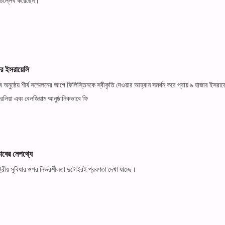
বলে উল্লেখ করেছেন।
র ইসরায়েলি
অনুষ্ঠেয় শীর্ষ সম্মেলনের আগে ফিলিস্তিনকে স্বীকৃতি দেওয়ার আহ্বান সমর্থন করে প্রায় ৯ হাজার ইসরায
েলিয়া এবং বেলজিয়াম আনুষ্ঠানিকভাবে ফি
াবের নেপথ্যে
ট্রীয় সুবিধার ওপর নির্ভরশীলতা দুটোইরই প্রবণতা দেখা যাচ্ছে।