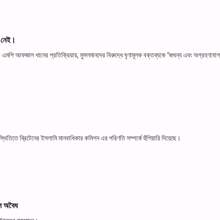
ান নেই।
ার্টির এমপি আফজাল খানের প্রতিক্রিয়ায়, মুসলমানদের বিরুদ্ধে ঘৃণামূলক বক্তব্যকে "জঘন্য এবং অগ্রহণযোগ
িতিতে ব্রিটেনের ইসলামি মানবাধিকার কমিশন এর পরিণতি সম্পর্কে হুঁশিয়ারি দিয়েছে।
হাল অবৈধ