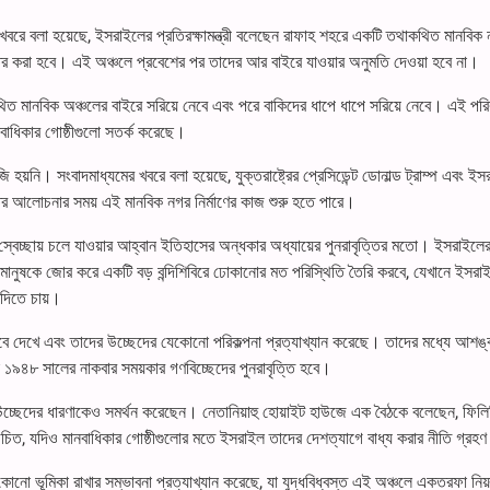
খবরে বলা হয়েছে, ইসরাইলের প্রতিরক্ষামন্ত্রী বলেছেন রাফাহ শহরে একটি তথাকথিত মানবিক 
ন্তর করা হবে। এই অঞ্চলে প্রবেশের পর তাদের আর বাইরে যাওয়ার অনুমতি দেওয়া হবে না।
ত মানবিক অঞ্চলের বাইরে সরিয়ে নেবে এবং পরে বাকিদের ধাপে ধাপে সরিয়ে নেবে। এই পরিক
নবাধিকার গোষ্ঠীগুলো সতর্ক করেছে।
 হয়নি। সংবাদমাধ্যমের খবরে বলা হয়েছে, যুক্তরাষ্ট্রের প্রেসিডেন্ট ডোনাল্ড ট্রাম্প এবং ই
বিরতির আলোচনার সময় এই মানবিক নগর নির্মাণের কাজ শুরু হতে পারে।
্বেচ্ছায় চলে যাওয়ার আহ্বান ইতিহাসের অন্ধকার অধ্যায়ের পুনরাবৃত্তির মতো। ইসরাইলে
 এটি মানুষকে জোর করে একটি বড় বন্দিশিবিরে ঢোকানোর মত পরিস্থিতি তৈরি করবে, যেখানে ইসরা
 দিতে চায়।
েবে দেখে এবং তাদের উচ্ছেদের যেকোনো পরিকল্পনা প্রত্যাখ্যান করেছে। তাদের মধ্যে আশঙ্ক
‌‌‌১৯৪৮ সালের নাকবার সময়কার গণবিচ্ছেদের পুনরাবৃত্তি হবে।
ে উচ্ছেদের ধারণাকেও সমর্থন করেছেন। নেতানিয়াহু হোয়াইট হাউজে এক বৈঠকে বলেছেন, ফিলি
া উচিত, যদিও মানবাধিকার গোষ্ঠীগুলোর মতে ইসরাইল তাদের দেশত্যাগে বাধ্য করার নীতি গ্র
োনো ভূমিকা রাখার সম্ভাবনা প্রত্যাখ্যান করেছে, যা যুদ্ধবিধ্বস্ত এই অঞ্চলে একতরফা নিয়ন্