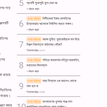
প্রণালী পুরোপুরি খুলে দেয়া নয়
নগর গড়ে
৩ days ago
নিপীড়করা ইমাম হোসাইনের
সংবাদ পরিষেবা
ল্পনাটি
চিন্তাধারার আলোকে নির্বাপিত করতে অক্ষম।
২ days ago
সরাইলের
মক্কা চুক্তি: যুক্তরাষ্ট্রকে বাদ দিয়ে
সংবাদ পরিষেবা
বিকল্প নিরাপত্তা কাঠামোর খোঁজে?
Yesterday ১১:৫২
র
ইলের
পবিত্র কারবালায় বাইনুল-হারামাইন,
সংবাদ পরিষেবা
ভক্তদের মিলনস্থল
২ days ago
া রয়েছে
সারা বিশ্বকে এক করলেও কোনো
সংবাদ পরিষেবা
লাভ হবে না
স্তিনিদের
Yesterday ১৩:৪২
হণ করেছে।
বাংলাদেশের খুলনার পাঞ্জ-তান
সংবাদ পরিষেবা
ত্রণ বজায়
হুসাইনিয়ায় আরবাইনের শোক অনুষ্ঠান।