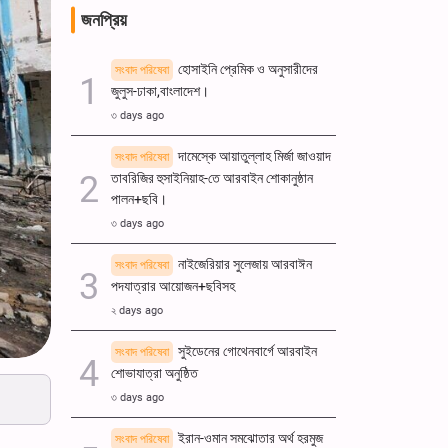
জনপ্রিয়
হোসাইনি প্রেমিক ও অনুসারীদের
সংবাদ পরিষেবা
জুলুস-ঢাকা,বাংলাদেশ।
৩ days ago
দামেস্কে আয়াতুল্লাহ মির্জা জাওয়াদ
সংবাদ পরিষেবা
তাবরিজির হুসাইনিয়াহ-তে আরবাইন শোকানুষ্ঠান
পালন+ছবি।
৩ days ago
নাইজেরিয়ার সুলেজায় আরবাঈন
সংবাদ পরিষেবা
পদযাত্রার আয়োজন+ছবিসহ
২ days ago
সুইডেনের গোথেনবার্গে আরবাইন
সংবাদ পরিষেবা
শোভাযাত্রা অনুষ্ঠিত
৩ days ago
ইরান-ওমান সমঝোতার অর্থ হরমুজ
সংবাদ পরিষেবা