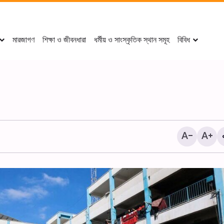
মারজাগণ
শিক্ষা ও জীবনধারা
ধর্মীয় ও সাংস্কৃতিক স্থান সমূহ
বিবিধ
‘ ইমাম রেযা (আ.)-এর খাদেমদের কা
থেকে বাইনুল-হারামাইনে শোকানুষ্ঠান