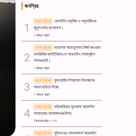
জনপ্রিয়
হোসাইনি প্রেমিক ও অনুসারীদের
সংবাদ পরিষেবা
জুলুস-ঢাকা,বাংলাদেশ।
২ days ago
দামেস্কে আয়াতুল্লাহ মির্জা জাওয়াদ
সংবাদ পরিষেবা
তাবরিজির হুসাইনিয়াহ-তে আরবাইন শোকানুষ্ঠান
পালন+ছবি।
২ days ago
যুক্তরাষ্ট্র-ইসরায়েল বিভাজনের
সংবাদ পরিষেবা
আগুন ছড়িয়ে দিচ্ছে
৩ days ago
নাইজেরিয়ার সুলেজায় আরবাঈন
সংবাদ পরিষেবা
পদযাত্রার আয়োজন+ছবিসহ
Yesterday ১২:৪৬
সুইডেনের গোথেনবার্গে আরবাইন
সংবাদ পরিষেবা