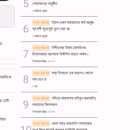
শোভাযাত্রা অনুষ্ঠিত
২ days ago
ইরান-ওমান সমঝোতার অর্থ হরমুজ
সংবাদ পরিষেবা
প্রণালী পুরোপুরি খুলে দেয়া নয়
২ days ago
নো
নিপীড়করা ইমাম হোসাইনের
সংবাদ পরিষেবা
চিন্তাধারার আলোকে নির্বাপিত করতে অক্ষম।
Yesterday ১৩:০৩
সারা বিশ্বকে এক করলেও কোনো
সংবাদ পরিষেবা
ানগুলিকে
লাভ হবে না
৭ hr
পবিত্র কারবালায় বাইনুল-হারামাইন,
সংবাদ পরিষেবা
চেষ্টা
ভক্তদের মিলনস্থল
Yesterday ১৩:৩৮
িয়ম
কোম শহরে আরবাইন পদযাত্রায়
সংবাদ পরিষেবা
অংশ নিতে পারেনি জনতার প্রতিকি পদযাত্রা