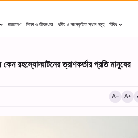
মারজাগণ
শিক্ষা ও জীবনধারা
ধর্মীয় ও সাংস্কৃতিক স্থান সমূহ
বিবিধ
 কেন রহস্যোদ্ঘাটনের ত্রাণকর্তার প্রতি মানুষের
‘ ইমাম রেযা (আ.)-এর খাদেমদের কা
থেকে বাইনুল-হারামাইনে শোকানুষ্ঠান