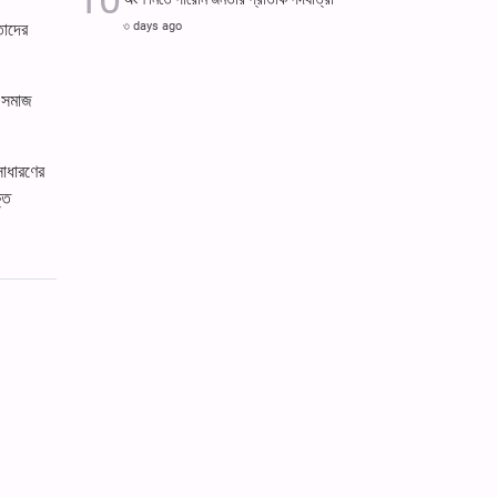
৩ days ago
তাদের
, সমাজ
সাধারণের
্ত