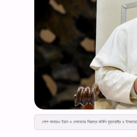
পোপ আবারও ইরান ও লেবাননের বিরুদ্ধে মার্কিন যুক্তরাষ্ট্র ও ইসরায়েল