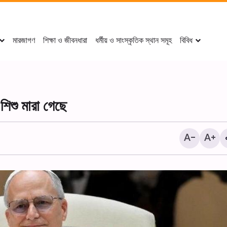
মারজাগণ
শিক্ষা ও জীবনধারা
ধর্মীয় ও সাংস্কৃতিক স্থান সমূহ
বিবিধ
িশু মারা গেছে
২০ই সফর পবিত্র কারবালার মহান শহী
আরবাঈন (চল্লিশা) উপলক্ষে শোক 
আয়োজন করা হয়।