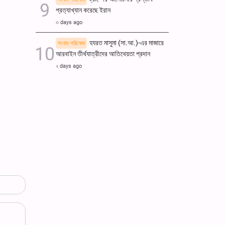
প্রত্যাখ্যান করেছে ইরান
৩ days ago
হযরত মাসুমা (সা.আ.)-এর মাজারে
সংবাদ পরিষেবা
আরবাইন তীর্থযাত্রীদের আতিথেয়তা প্রদান
২ days ago