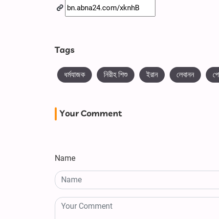
Tags
ধর্মযাজক
নিরীহ শিশু
ইরান
লেবানন
পো
Your Comment
Name