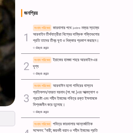
জনপ্রিয়
কারবালার পথে ১০৮০ নম্বর স্তম্ভে
সংবাদ পরিষেবা
আরবাইন তীর্থযাত্রীরা বিশ্বের দাম্ভিক শক্তিগুলোর
প্রতি তাদের তীব্র ঘৃণা ও ধিক্কার প্রকাশ করছেন।
৩ days ago
ইরাকের হামজা শহরে আরবাইন-এর
সংবাদ পরিষেবা
দৃশ্য
৩ days ago
আরবাঈন হলো গাদিরের বাস্তব
সংবাদ পরিষেবা
প্রতিফলন/হযরত যয়নাব (সা.আ.)এর আত্মত্যাগ ও
প্রচেষ্টা এবং শহীদ ইমামের পবিত্র রক্ত ​​ইসলামকে
বিশ্বজনীন করে তুলেছে।
৩ days ago
পবিত্র কারবালায় আন্তর্জাতিক
সংবাদ পরিষেবা
সম্মেলন: "নারী; জয়নবী বয়ান ও শহীদ ইমামের প্রতি