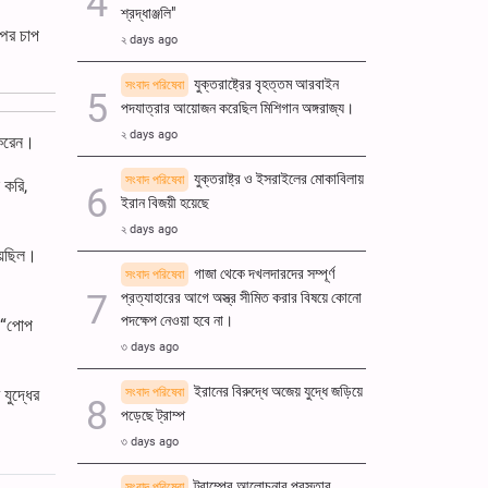
শ্রদ্ধাঞ্জলি"
্পের চাপ
২ days ago
যুক্তরাষ্ট্রের বৃহত্তম আরবাইন
সংবাদ পরিষেবা
পদযাত্রার আয়োজন করেছিল মিশিগান অঙ্গরাজ্য।
২ days ago
 করেন।
যুক্তরাষ্ট্র ও ইসরাইলের মোকাবিলায়
সংবাদ পরিষেবা
 করি,
ইরান বিজয়ী হয়েছে
২ days ago
য়েছিল।
গাজা থেকে দখলদারদের সম্পূর্ণ
সংবাদ পরিষেবা
প্রত্যাহারের আগে অস্ত্র সীমিত করার বিষয়ে কোনো
পদক্ষেপ নেওয়া হবে না।
, “পোপ
৩ days ago
ইরানের বিরুদ্ধে অজেয় যুদ্ধে জড়িয়ে
সংবাদ পরিষেবা
যুদ্ধের
পড়েছে ট্রাম্প
৩ days ago
ট্রাম্পের আলোচনার প্রস্তাব
সংবাদ পরিষেবা