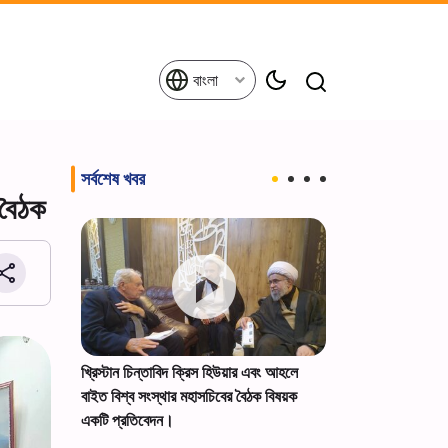
বাংলা
সর্বশেষ খবর
 বৈঠক
তাবরিজির
খ্রিস্টান চিন্তাবিদ ক্রিস হিউয়ার এবং আহলে
সৌদি তেল ট্যাঙ্কারে
ন পালন+ছবি।
বাইত বিশ্ব সংস্থার মহাসচিবের বৈঠক বিষয়ক
করল ইয়েমেন
একটি প্রতিবেদন।