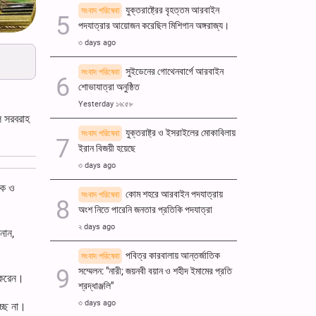
যুক্তরাষ্ট্রের বৃহত্তম আরবাইন
সংবাদ পরিষেবা
পদযাত্রার আয়োজন করেছিল মিশিগান অঙ্গরাজ্য।
৩ days ago
সুইডেনের গোথেনবার্গে আরবাইন
সংবাদ পরিষেবা
শোভাযাত্রা অনুষ্ঠিত
Yesterday ১৬:৫৮
ল সরবরাহ
যুক্তরাষ্ট্র ও ইসরাইলের মোকাবিলায়
সংবাদ পরিষেবা
ইরান বিজয়ী হয়েছে
৩ days ago
িক ও
কোম শহরে আরবাইন পদযাত্রায়
সংবাদ পরিষেবা
অংশ নিতে পারেনি জনতার প্রতিকি পদযাত্রা
২ days ago
নান,
পবিত্র কারবালায় আন্তর্জাতিক
সংবাদ পরিষেবা
সম্মেলন: "নারী; জয়নবী বয়ান ও শহীদ ইমামের প্রতি
খ করেন।
শ্রদ্ধাঞ্জলি"
৩ days ago
্ছে না।