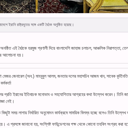
াদেশে ইরানি রাষ্ট্রদূতের সঙ্গে একটি বৈঠক অনুষ্ঠিত হয়েছে।
স অনষ্ঠিত এই
বৈঠকে হরমুজ প্রণালী দিয়ে বাংলাদেশি জাহাজ চলাচল, আঞ্চলিক নিরাপত্তা, তে
নিয়ে আলোচনা হয়।
্টা মেজর জেনারেল (অব.) মাহবুবুল আলম, জনতার দলের মহাসচিব আজম খান, সাবেক কূটনৈত
র্মকর্তা
লাদেশের প্রতি ইরানের ইতিবাচক মনোভাব ও সহযোগিতার আগ্রহের কথা উল্লেখ করেন। তিনি জা
াজ্ঞা নেই।
তে কিছুটা সময় লাগায় নির্ধারিত অনুমোদন কার্যক্রমে সাময়িক বিলম্ব হচ্ছে বলেও তিনি উল্লে
 এ প্রসঙ্গে জানানো হয়, সংশ্লিষ্ট ফাউন্ডেশনের পক্ষ থেকে কোনো তহবিল সংগ্রহ করা হচ