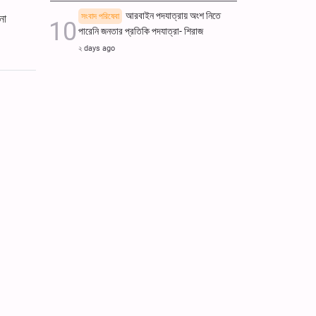
আরবাইন পদযাত্রায় অংশ নিতে
সংবাদ পরিষেবা
নো
পারেনি জনতার প্রতিকি পদযাত্রা- শিরাজ
২ days ago