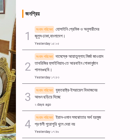
জনপ্রিয়
হোসাইনি প্রেমিক ও অনুসারীদের
সংবাদ পরিষেবা
জুলুস-ঢাকা,বাংলাদেশ।
Yesterday ১৫:০৫
দামেস্কে আয়াতুল্লাহ মির্জা জাওয়াদ
সংবাদ পরিষেবা
তাবরিজির হুসাইনিয়াহ-তে আরবাইন শোকানুষ্ঠান
পালন+ছবি।
Yesterday ১৭:৫৩
যুক্তরাষ্ট্র-ইসরায়েল বিভাজনের
সংবাদ পরিষেবা
আগুন ছড়িয়ে দিচ্ছে
২ days ago
ইরান-ওমান সমঝোতার অর্থ হরমুজ
সংবাদ পরিষেবা
প্রণালী পুরোপুরি খুলে দেয়া নয়
Yesterday ১৭:৪৬