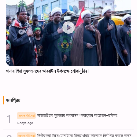
ঘানায় শিয়া মুসলমানদের আরবাঈন উপলক্ষে শোকানুষ্ঠান।
জনপ্রিয়
নাইজেরিয়ার সুলেজায় আরবাঈন পদযাত্রার আয়োজন+ছবিসহ
সংবাদ পরিষেবা
৩ days ago
নিপীড়করা ইমাম হোসাইনের চিন্তাধারার আলোকে নির্বাপিত করতে অক্ষম।
সংবাদ পরিষেবা