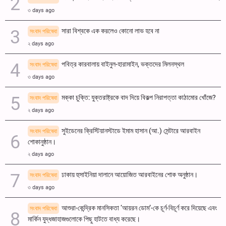
৩ days ago
সারা বিশ্বকে এক করলেও কোনো লাভ হবে না
সংবাদ পরিষেবা
২ days ago
পবিত্র কারবালায় বাইনুল-হারামাইন, ভক্তদের মিলনস্থল
সংবাদ পরিষেবা
৩ days ago
মক্কা চুক্তি: যুক্তরাষ্ট্রকে বাদ দিয়ে বিকল্প নিরাপত্তা কাঠামোর খোঁজে?
সংবাদ পরিষেবা
২ days ago
সুইডেনের ক্রিস্টিয়ানস্টাডে ইমাম হাসান (আ.) সেন্টারে আরবাইন
সংবাদ পরিষেবা
শোকানুষ্ঠান।
২ days ago
ঢাকায় হুসাইনিয়া দালানে আয়োজিত আরবাইনের শোক অনুষ্ঠান।
সংবাদ পরিষেবা
৩ days ago
আশুরা-কেন্দ্রিক মানসিকতা ‘আয়রন ডোম’-কে চূর্ণ-বিচূর্ণ করে দিয়েছে এবং
সংবাদ পরিষেবা
মার্কিন যুদ্ধজাহাজগুলোকে পিছু হাটতে বাধ্য করেছে।