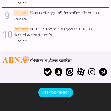
৩ days ago
ইউএস ক্যাপিটলে যুদ্ধবিরোধী বিক্ষোভকারীদের আটক করা হয়েছে।
সংবাদ পরিষেবা
২ days ago
খোসরাভি বর্ডার দিয়ে আগত ‘সাইয়্যিদুশ-শুহাদা’ (আ.)-এর
সংবাদ পরিষেবা
যিয়ারতকারীদের আন্তরিক অভ্যর্থনা।
৩ days ago
শিয়াদের কণ্ঠস্বর অমার্জিত
Desktop version