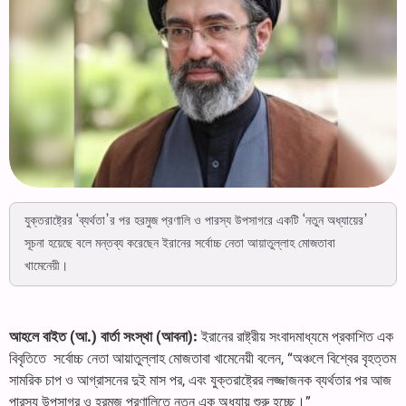
যুক্তরাষ্ট্রের ‘ব্যর্থতা’র পর হরমুজ প্রণালি ও পারস্য উপসাগরে একটি ‘নতুন অধ্যায়ের’
সূচনা হয়েছে বলে মন্তব্য করেছেন ইরানের সর্বোচ্চ নেতা আয়াতুল্লাহ মোজতাবা
খামেনেয়ী।
আহলে বাইত (আ.) বার্তা সংস্থা (আবনা):
ইরানের রাষ্ট্রীয় সংবাদমাধ্যমে প্রকাশিত এক
বিবৃতিতে সর্বোচ্চ নেতা আয়াতুল্লাহ মোজতাবা খামেনেয়ী বলেন, “অঞ্চলে বিশ্বের বৃহত্তম
সামরিক চাপ ও আগ্রাসনের দুই মাস পর, এবং যুক্তরাষ্ট্রের লজ্জাজনক ব্যর্থতার পর আজ
পারস্য উপসাগর ও হরমুজ প্রণালিতে নতুন এক অধ্যায় শুরু হচ্ছে।”