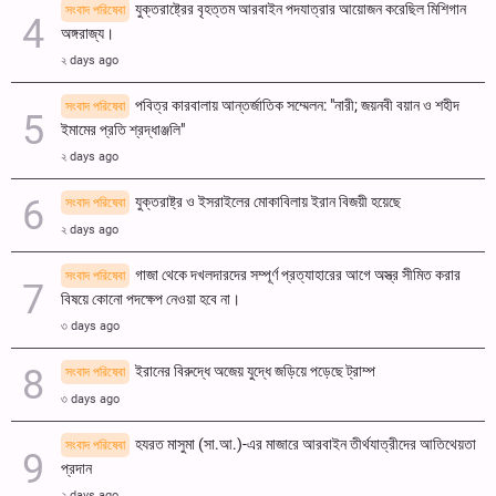
যুক্তরাষ্ট্রের বৃহত্তম আরবাইন পদযাত্রার আয়োজন করেছিল মিশিগান
সংবাদ পরিষেবা
অঙ্গরাজ্য।
২ days ago
পবিত্র কারবালায় আন্তর্জাতিক সম্মেলন: "নারী; জয়নবী বয়ান ও শহীদ
সংবাদ পরিষেবা
ইমামের প্রতি শ্রদ্ধাঞ্জলি"
২ days ago
যুক্তরাষ্ট্র ও ইসরাইলের মোকাবিলায় ইরান বিজয়ী হয়েছে
সংবাদ পরিষেবা
২ days ago
গাজা থেকে দখলদারদের সম্পূর্ণ প্রত্যাহারের আগে অস্ত্র সীমিত করার
সংবাদ পরিষেবা
বিষয়ে কোনো পদক্ষেপ নেওয়া হবে না।
৩ days ago
ইরানের বিরুদ্ধে অজেয় যুদ্ধে জড়িয়ে পড়েছে ট্রাম্প
সংবাদ পরিষেবা
৩ days ago
হযরত মাসুমা (সা.আ.)-এর মাজারে আরবাইন তীর্থযাত্রীদের আতিথেয়তা
সংবাদ পরিষেবা
প্রদান
২ days ago