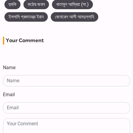
হুমকি
কঠোর জবাব
খাতামুল আম্বিয়া (সা.)
ইসলামি প্রজাতন্ত্র ইরান
জেনারেল আলী আবদুল্লাহি
Your Comment
Name
Email