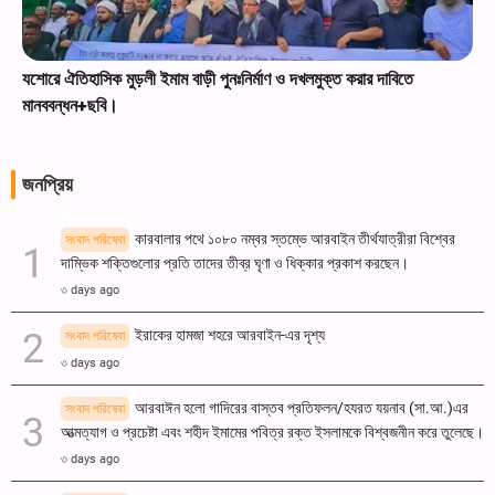
যশোরে ঐতিহাসিক মুড়লী ইমাম বাড়ী পুনঃনির্মাণ ও দখলমুক্ত করার দাবিতে
মানববন্ধন+ছবি।
জনপ্রিয়
কারবালার পথে ১০৮০ নম্বর স্তম্ভে আরবাইন তীর্থযাত্রীরা বিশ্বের
সংবাদ পরিষেবা
দাম্ভিক শক্তিগুলোর প্রতি তাদের তীব্র ঘৃণা ও ধিক্কার প্রকাশ করছেন।
৩ days ago
ইরাকের হামজা শহরে আরবাইন-এর দৃশ্য
সংবাদ পরিষেবা
৩ days ago
আরবাঈন হলো গাদিরের বাস্তব প্রতিফলন/হযরত যয়নাব (সা.আ.)এর
সংবাদ পরিষেবা
আত্মত্যাগ ও প্রচেষ্টা এবং শহীদ ইমামের পবিত্র রক্ত ​​ইসলামকে বিশ্বজনীন করে তুলেছে।
৩ days ago