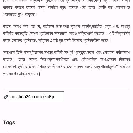
তিনি দাবি করেন, শত্রুপক্ষ (বিশেষ করে যুক্তরাষ্ট্র ও ইসরায়েল) ভুল হিসাব ও ভুল
ধারণার কারণে তাদের লক্ষ্য অর্জনে ব্যর্থ হয়েছে এবং তারা একটি বড় কৌশলগত
পরাজয়ের মুখে পড়েছে।
বার্তায় আরও বলা হয় যে, বর্তমানে জনগণের ব্যাপক সমর্থন,জাতীয় ঐক্য এবং সশস্ত্র
বাহিনীর প্রস্তুতি দেশের প্রতিরক্ষা ক্ষমতাকে আরও শক্তিশালী করেছে। এটি বিশ্ববাসীর
কাছে ইরানের প্রতিরোধ শক্তির একটি দৃঢ় বার্তা হিসেবে প্রতিফলিত হচ্ছে।
সবশেষে তিনি বলেন,ইরানের সশস্ত্র বাহিনী সম্পূর্ণ প্রস্তুত,সতর্ক এবং গোয়েন্দা পর্যবেক্ষণে
রয়েছে। তারা দেশের নিরাপত্তা,স্বাধীনতা এবং ভৌগোলিক অখণ্ডতার বিরুদ্ধে
যেকোনো হুমকির জবাব “প্রভাবশালী,কঠোর এবং শত্রুর জন্য অনুশোচনামূলক” সামরিক
পদক্ষেপের মাধ্যমে দেবে।
Tags