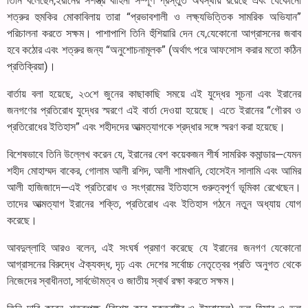
তিনি বলেছেন,ইরানের সশস্ত্র বাহিনী সম্পূর্ণ প্রস্তুত অবস্থায় রয়েছে এবং যেকোনো
শত্রুর হুমকির মোকাবিলায় তারা “প্রভাবশালী ও লক্ষ্যভিত্তিক সামরিক অভিযান”
পরিচালনা করতে সক্ষম। পাশাপাশি তিনি হুঁশিয়ারি দেন যে,যেকোনো আগ্রাসনের জবাব
হবে কঠোর এবং শত্রুর জন্য “অনুশোচনামূলক” (অর্থাৎ পরে আফসোস করার মতো কঠিন
প্রতিক্রিয়া)।
বার্তায় বলা হয়েছে, ২৩শে জুনের কাছাকাছি সময়ে এই যুদ্ধের সূচনা এবং ইরানের
জনগণের প্রতিরোধ যুদ্ধের স্মরণে এই বার্তা দেওয়া হয়েছে। এতে ইরানের “গৌরব ও
প্রতিরোধের ইতিহাস” এবং শহীদদের আত্মত্যাগকে শ্রদ্ধার সঙ্গে স্মরণ করা হয়েছে।
বিশেষভাবে তিনি উল্লেখ করেন যে, ইরানের বেশ কয়েকজন শীর্ষ সামরিক কমান্ডার—যেমন
শহীদ মোহাম্মদ বাকের, গোলাম আলী রশিদ, আলী শামখানি, হোসেইন সালামি এবং আমির
আলী হাজিজাদে—এই প্রতিরোধ ও সংগ্রামের ইতিহাসে গুরুত্বপূর্ণ ভূমিকা রেখেছেন।
তাদের আত্মত্যাগ ইরানের শক্তি, প্রতিরোধ এবং ইতিহাস গঠনে নতুন অধ্যায় যোগ
করেছে।
আবদুল্লাহি আরও বলেন, এই সংঘর্ষ প্রমাণ করেছে যে ইরানের জনগণ যেকোনো
আগ্রাসনের বিরুদ্ধে ঐক্যবদ্ধ, দৃঢ় এবং দেশের সর্বোচ্চ নেতৃত্বের প্রতি অনুগত থেকে
নিজেদের স্বাধীনতা, সার্বভৌমত্ব ও জাতীয় স্বার্থ রক্ষা করতে সক্ষম।