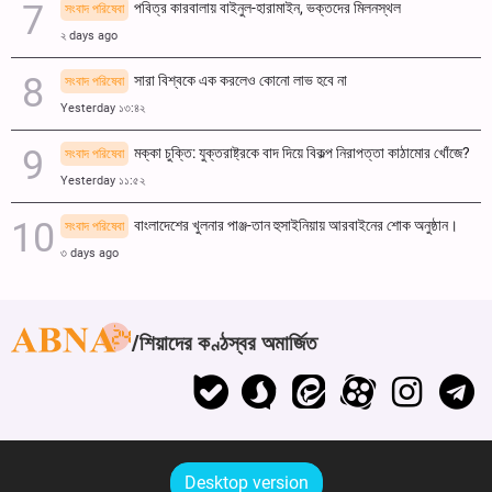
পবিত্র কারবালায় বাইনুল-হারামাইন, ভক্তদের মিলনস্থল
সংবাদ পরিষেবা
২ days ago
সারা বিশ্বকে এক করলেও কোনো লাভ হবে না
সংবাদ পরিষেবা
Yesterday ১৩:৪২
মক্কা চুক্তি: যুক্তরাষ্ট্রকে বাদ দিয়ে বিকল্প নিরাপত্তা কাঠামোর খোঁজে?
সংবাদ পরিষেবা
Yesterday ১১:৫২
বাংলাদেশের খুলনার পাঞ্জ-তান হুসাইনিয়ায় আরবাইনের শোক অনুষ্ঠান।
সংবাদ পরিষেবা
৩ days ago
শিয়াদের কণ্ঠস্বর অমার্জিত
Desktop version