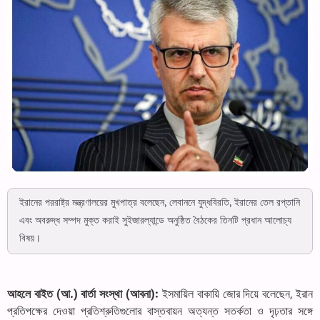
ইরানের পররাষ্ট্র মন্ত্রণালয়ের মুখপাত্র বলেছেন, লেবাননে যুদ্ধবিরতি, ইরানের তেল রপ্তানি
এবং অবরুদ্ধ সম্পদ মুক্ত করাই সুইজারল্যান্ডে অনুষ্ঠিত বৈঠকের তিনটি প্রধান আলোচ্য
বিষয়।
আহলে বাইত (আ.) বার্তা সংস্থা (আবনা):
ইসমায়িল বাকায়ি জোর দিয়ে বলেছেন, ইরান
প্রতিপক্ষের দেওয়া প্রতিশ্রুতিগুলোর বাস্তবায়ন অত্যন্ত সতর্কতা ও দৃঢ়তার সঙ্গে