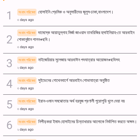
হোসাইনি প্রেমিক ও অনুসারীদের জুলুস-ঢাকা,বাংলাদেশ।
সংবাদ পরিষেবা
৩ days ago
দামেস্কে আয়াতুল্লাহ মির্জা জাওয়াদ তাবরিজির হুসাইনিয়াহ-তে আরবাইন
সংবাদ পরিষেবা
শোকানুষ্ঠান পালন+ছবি।
৩ days ago
নাইজেরিয়ার সুলেজায় আরবাঈন পদযাত্রার আয়োজন+ছবিসহ
সংবাদ পরিষেবা
২ days ago
সুইডেনের গোথেনবার্গে আরবাইন শোভাযাত্রা অনুষ্ঠিত
সংবাদ পরিষেবা
৩ days ago
ইরান-ওমান সমঝোতার অর্থ হরমুজ প্রণালী পুরোপুরি খুলে দেয়া নয়
সংবাদ পরিষেবা
৩ days ago
নিপীড়করা ইমাম হোসাইনের চিন্তাধারার আলোকে নির্বাপিত করতে অক্ষম।
সংবাদ পরিষেবা
২ days ago