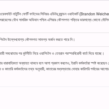
ওয়েবসাইট নাইন্টিন ফোর্টি ফাইভের সিনিয়র এডিটর ব্র্যান্ডন ওয়াইকার্ট (Brandon Weiche
 ও ইসরায়েলের যৌথ সামরিক অভিযান পশ্চিম এশিয়ার কৌশলগত শক্তির ভারসাম্যে কোনো মৌলিক
য়াশিংটন উল্লেখযোগ্য কৌশলগত সাফল্য অর্জন করতে পারে নি।
 সমঝোতার পর কূটনীতি নিয়ে ওয়াশিংটন ও তেহরান পরস্পরবিরোধী বার্তা দিয়ে যাচ্ছে।
চনার ধারাবাহিকতা অব্যাহত থাকবে বলে আশা প্রকাশ করলেও, ইরানি কর্মকর্তারা স্পষ্ট করেছেন 
কিন ও কাতারি কর্মকর্তাদের তথ্য অনুযায়ী, কাতারের মধ্যস্থতায় দোহায় কারিগরি পর্যায়ের আলো