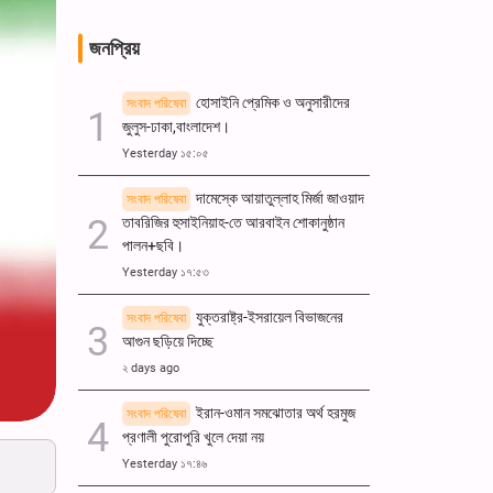
জনপ্রিয়
হোসাইনি প্রেমিক ও অনুসারীদের
সংবাদ পরিষেবা
জুলুস-ঢাকা,বাংলাদেশ।
Yesterday ১৫:০৫
দামেস্কে আয়াতুল্লাহ মির্জা জাওয়াদ
সংবাদ পরিষেবা
তাবরিজির হুসাইনিয়াহ-তে আরবাইন শোকানুষ্ঠান
পালন+ছবি।
Yesterday ১৭:৫৩
যুক্তরাষ্ট্র-ইসরায়েল বিভাজনের
সংবাদ পরিষেবা
আগুন ছড়িয়ে দিচ্ছে
২ days ago
ইরান-ওমান সমঝোতার অর্থ হরমুজ
সংবাদ পরিষেবা
প্রণালী পুরোপুরি খুলে দেয়া নয়
Yesterday ১৭:৪৬