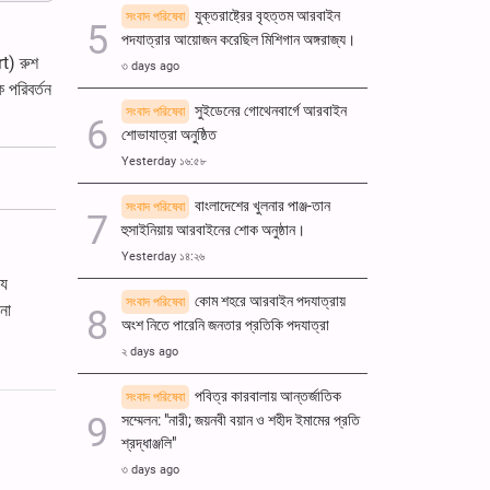
যুক্তরাষ্ট্রের বৃহত্তম আরবাইন
সংবাদ পরিষেবা
পদযাত্রার আয়োজন করেছিল মিশিগান অঙ্গরাজ্য।
rt) রুশ
৩ days ago
 পরিবর্তন
সুইডেনের গোথেনবার্গে আরবাইন
সংবাদ পরিষেবা
শোভাযাত্রা অনুষ্ঠিত
Yesterday ১৬:৫৮
বাংলাদেশের খুলনার পাঞ্জ-তান
সংবাদ পরিষেবা
হুসাইনিয়ায় আরবাইনের শোক অনুষ্ঠান।
Yesterday ১৪:২৬
যে
কোম শহরে আরবাইন পদযাত্রায়
সংবাদ পরিষেবা
চনা
অংশ নিতে পারেনি জনতার প্রতিকি পদযাত্রা
২ days ago
পবিত্র কারবালায় আন্তর্জাতিক
সংবাদ পরিষেবা
সম্মেলন: "নারী; জয়নবী বয়ান ও শহীদ ইমামের প্রতি
শ্রদ্ধাঞ্জলি"
৩ days ago