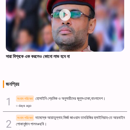
সারা বিশ্বকে এক করলেও কোনো লাভ হবে না
জনপ্রিয়
হোসাইনি প্রেমিক ও অনুসারীদের জুলুস-ঢাকা,বাংলাদেশ।
সংবাদ পরিষেবা
৩ days ago
দামেস্কে আয়াতুল্লাহ মির্জা জাওয়াদ তাবরিজির হুসাইনিয়াহ-তে আরবাইন
সংবাদ পরিষেবা
শোকানুষ্ঠান পালন+ছবি।