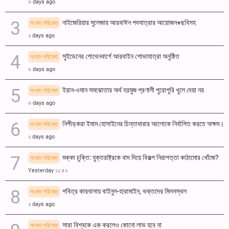
৩ days ago
নাইজেরিয়ার সুলেজায় আরবাঈন পদযাত্রার আয়োজন+ছবিসহ
সংবাদ পরিষেবা
২ days ago
সুইডেনের গোথেনবার্গে আরবাইন শোভাযাত্রা অনুষ্ঠিত
সংবাদ পরিষেবা
৩ days ago
ইরান-ওমান সমঝোতার অর্থ হরমুজ প্রণালী পুরোপুরি খুলে দেয়া নয়
সংবাদ পরিষেবা
৩ days ago
নিপীড়করা ইমাম হোসাইনের চিন্তাধারার আলোকে নির্বাপিত করতে অক্ষম।
সংবাদ পরিষেবা
২ days ago
মক্কা চুক্তি: যুক্তরাষ্ট্রকে বাদ দিয়ে বিকল্প নিরাপত্তা কাঠামোর খোঁজে?
সংবাদ পরিষেবা
Yesterday ১১:৫২
পবিত্র কারবালায় বাইনুল-হারামাইন, ভক্তদের মিলনস্থল
সংবাদ পরিষেবা
২ days ago
সারা বিশ্বকে এক করলেও কোনো লাভ হবে না
সংবাদ পরিষেবা