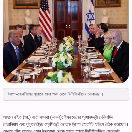
ট্রাম্প–নেতানিয়াহুর পুরোনো খেলা গাজা থেকে ফিলিস্তিনিদের তাড়ানোর ।
আহলে বাইত (আ.) বার্তা সংস্থা (আবনা): ইসরায়েলের প্রধানমন্ত্রী বেনিয়ামিন
নেতানিয়াহু এবং যুক্তরাষ্ট্রের প্রেসিডেন্ট ডোনাল্ড ট্রাম্প হোয়াইট হাউসে বৈঠক করেছেন।
সেখানে তাঁরা আবারও গাজা উপত্যকা থেকে হাজার হাজার ফিলিস্তিনিকে জোরপূর্বক