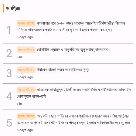
জনপ্রিয়
কারবালার পথে ১০৮০ নম্বর স্তম্ভে আরবাইন তীর্থযাত্রীরা বিশ্বের
সংবাদ পরিষেবা
দাম্ভিক শক্তিগুলোর প্রতি তাদের তীব্র ঘৃণা ও ধিক্কার প্রকাশ করছেন।
৩ days ago
হোসাইনি প্রেমিক ও অনুসারীদের জুলুস-ঢাকা,বাংলাদেশ।
সংবাদ পরিষেবা
৬ hr
ইরাকের হামজা শহরে আরবাইন-এর দৃশ্য
সংবাদ পরিষেবা
৩ days ago
দামেস্কে আয়াতুল্লাহ মির্জা জাওয়াদ তাবরিজির হুসাইনিয়াহ-তে আরবাইন
সংবাদ পরিষেবা
শোকানুষ্ঠান পালন+ছবি।
৪ hr
আরবাঈন হলো গাদিরের বাস্তব প্রতিফলন/হযরত যয়নাব (সা.আ.)এর
সংবাদ পরিষেবা
আত্মত্যাগ ও প্রচেষ্টা এবং শহীদ ইমামের পবিত্র রক্ত ​​ইসলামকে বিশ্বজনীন করে তুলেছে।
৩ days ago