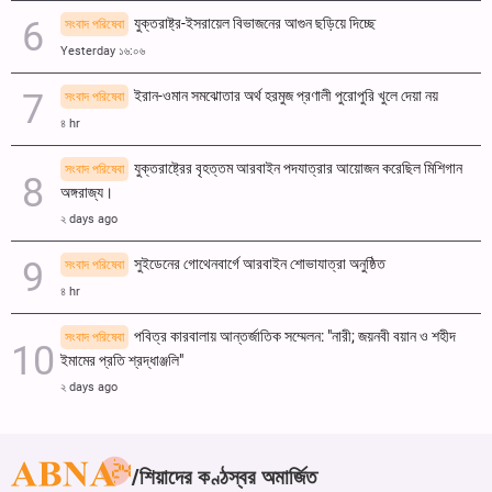
যুক্তরাষ্ট্র-ইসরায়েল বিভাজনের আগুন ছড়িয়ে দিচ্ছে
সংবাদ পরিষেবা
Yesterday ১৬:০৬
ইরান-ওমান সমঝোতার অর্থ হরমুজ প্রণালী পুরোপুরি খুলে দেয়া নয়
সংবাদ পরিষেবা
৪ hr
যুক্তরাষ্ট্রের বৃহত্তম আরবাইন পদযাত্রার আয়োজন করেছিল মিশিগান
সংবাদ পরিষেবা
অঙ্গরাজ্য।
২ days ago
সুইডেনের গোথেনবার্গে আরবাইন শোভাযাত্রা অনুষ্ঠিত
সংবাদ পরিষেবা
৪ hr
পবিত্র কারবালায় আন্তর্জাতিক সম্মেলন: "নারী; জয়নবী বয়ান ও শহীদ
সংবাদ পরিষেবা
ইমামের প্রতি শ্রদ্ধাঞ্জলি"
২ days ago
শিয়াদের কণ্ঠস্বর অমার্জিত