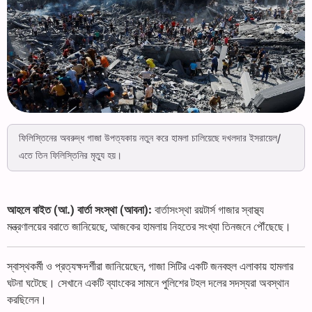
ফিলিস্তিনের অবরুদ্ধ গাজা উপত্যকায় নতুন করে হামলা চালিয়েছে দখলদার ইসরায়েল/
এতে তিন ফিলিস্তিনির মৃত্যু হয়।
আহলে বাইত (আ.) বার্তা সংস্থা (আবনা):
বার্তাসংস্থা রয়টার্স গাজার স্বাস্থ্য
মন্ত্রণালয়ের বরাতে জানিয়েছে, আজকের হামলায় নিহতের সংখ্যা তিনজনে পৌঁছেছে।
স্বাস্থকর্মী ও প্রত্যক্ষদর্শীরা জানিয়েছেন, গাজা সিটির একটি জনবহুল এলাকায় হামলার
ঘটনা ঘটেছে। সেখানে একটি ব্যাংকের সামনে পুলিশের টহল দলের সদস্যরা অবস্থান
করছিলেন।