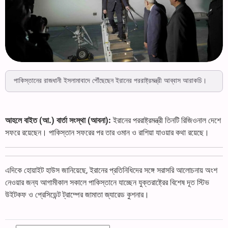
পাকিস্তানের রাজধানী ইসলামাবাদে পৌঁছেছেন ইরানের পররাষ্ট্রমন্ত্রী আব্বাস আরাকচি।
আহলে বাইত (আ.) বার্তা সংস্থা (আবনা):
ইরানের পররাষ্ট্রমন্ত্রী তিনটি রিজিওনাল দেশে
সফরে রয়েছেন। পাকিস্তান সফরের পর তার ওমান ও রাশিয়া যাওয়ার কথা রয়েছে।
এদিকে হোয়াইট হাউস জানিয়েছে, ইরানের প্রতিনিধিদের সঙ্গে সরাসরি আলোচনায় অংশ
নেওয়ার জন্য আগামীকাল সকালে পাকিস্তানে যাচ্ছেন যুক্তরাষ্ট্রের বিশেষ দূত স্টিভ
উইটকফ ও প্রেসিডেন্ট ট্রাম্পের জামাতা জ্যারেড কুশনার।