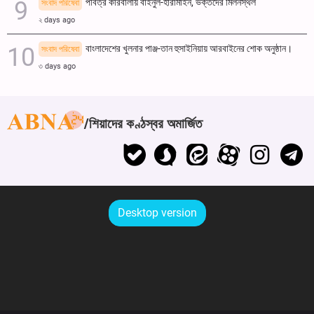
পবিত্র কারবালায় বাইনুল-হারামাইন, ভক্তদের মিলনস্থল
সংবাদ পরিষেবা
২ days ago
বাংলাদেশের খুলনার পাঞ্জ-তান হুসাইনিয়ায় আরবাইনের শোক অনুষ্ঠান।
সংবাদ পরিষেবা
৩ days ago
শিয়াদের কণ্ঠস্বর অমার্জিত
Desktop version