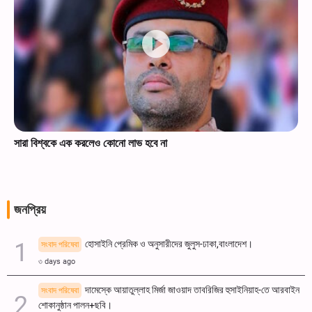
সারা বিশ্বকে এক করলেও কোনো লাভ হবে না
জনপ্রিয়
হোসাইনি প্রেমিক ও অনুসারীদের জুলুস-ঢাকা,বাংলাদেশ।
সংবাদ পরিষেবা
৩ days ago
দামেস্কে আয়াতুল্লাহ মির্জা জাওয়াদ তাবরিজির হুসাইনিয়াহ-তে আরবাইন
সংবাদ পরিষেবা
শোকানুষ্ঠান পালন+ছবি।