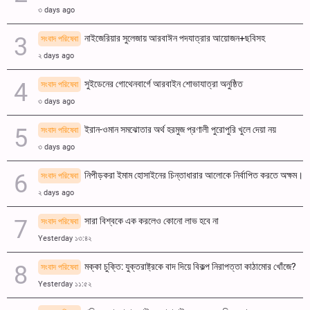
৩ days ago
নাইজেরিয়ার সুলেজায় আরবাঈন পদযাত্রার আয়োজন+ছবিসহ
সংবাদ পরিষেবা
২ days ago
সুইডেনের গোথেনবার্গে আরবাইন শোভাযাত্রা অনুষ্ঠিত
সংবাদ পরিষেবা
৩ days ago
ইরান-ওমান সমঝোতার অর্থ হরমুজ প্রণালী পুরোপুরি খুলে দেয়া নয়
সংবাদ পরিষেবা
৩ days ago
নিপীড়করা ইমাম হোসাইনের চিন্তাধারার আলোকে নির্বাপিত করতে অক্ষম।
সংবাদ পরিষেবা
২ days ago
সারা বিশ্বকে এক করলেও কোনো লাভ হবে না
সংবাদ পরিষেবা
Yesterday ১৩:৪২
মক্কা চুক্তি: যুক্তরাষ্ট্রকে বাদ দিয়ে বিকল্প নিরাপত্তা কাঠামোর খোঁজে?
সংবাদ পরিষেবা
Yesterday ১১:৫২