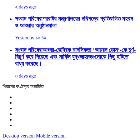
২ days ago
সংবাদ পরিষেবা
পররাষ্ট্র মন্ত্রণালয়ের নথিপত্রে প্রতিফলিত মহরম
ও আশুরার অনুষ্ঠানমালা
Yesterday ১৯:৪৯
সংবাদ পরিষেবা
আশুরা-কেন্দ্রিক মানসিকতা ‘আয়রন ডোম’-কে চূর্ণ-
বিচূর্ণ করে দিয়েছে এবং মার্কিন যুদ্ধজাহাজগুলোকে পিছু হাটতে
বাধ্য করেছে।
৩ days ago
শিয়াদের কণ্ঠস্বর অমার্জিত
Desktop version
Mobile version