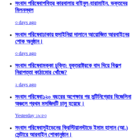
সংবাদ পরিষেবা
পবিত্র কারবালায় বাইনুল-হারামাইন, ভক্তদের
মিলনস্থল
৩ days ago
সংবাদ পরিষেবা
ঢাকায় হুসাইনিয়া দালানে আয়োজিত আরবাইনের
শোক অনুষ্ঠান।
৩ days ago
সংবাদ পরিষেবা
মক্কা চুক্তি: যুক্তরাষ্ট্রকে বাদ দিয়ে বিকল্প
নিরাপত্তা কাঠামোর খোঁজে?
২ days ago
সংবাদ পরিষেবা
১২০ বছরের অপেক্ষার পর মন্টিনিগ্রোর বিজেলিনা
অঞ্চলে প্রথম মসজিদটি চালু হয়েছে।
Yesterday ১৯:৫৩
সংবাদ পরিষেবা
সুইডেনের ক্রিস্টিয়ানস্টাডে ইমাম হাসান (আ.)
সেন্টারে আরবাইন শোকানুষ্ঠান।