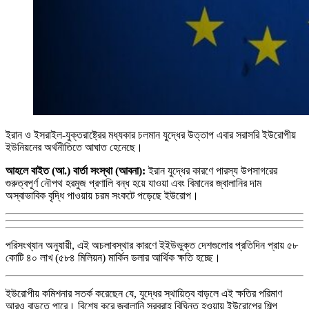
ইরান ও ইসরাইল-যুক্তরাষ্ট্রের মধ্যকার চলমান যুদ্ধের উত্তাপ এবার সরাসরি ইউরোপীয়
ইউনিয়নের অর্থনীতিতে আঘাত হেনেছে।
আহলে বাইত (আ.) বার্তা সংস্থা (আবনা):
ইরান যুদ্ধের কারণে পারস্য উপসাগরের
গুরুত্বপূর্ণ নৌপথ হরমুজ প্রণালি বন্ধ হয়ে যাওয়া এবং বিমানের জ্বালানির দাম
অস্বাভাবিক বৃদ্ধি পাওয়ায় চরম সংকটে পড়েছে ইউরোপ।
পরিসংখ্যান অনুযায়ী, এই অচলাবস্থার কারণে ইইউভুক্ত দেশগুলোর প্রতিদিন প্রায় ৫৮
কোটি ৪০ লাখ (৫৮৪ মিলিয়ন) মার্কিন ডলার আর্থিক ক্ষতি হচ্ছে।
ইউরোপীয় কমিশনার সতর্ক করেছেন যে, যুদ্ধের স্থায়িত্ব বাড়লে এই ক্ষতির পরিমাণ
আরও বাড়তে পারে। বিশেষ করে জ্বালানি সরবরাহ বিঘ্নিত হওয়ায় ইউরোপের শিল্প