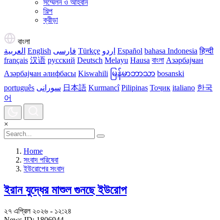
সম্মেলন ও আহবান
শিল্প
ক্রীড়া
বাংলা
العربية
English
فارسی
Türkçe
اردو
Español
bahasa Indonesia
हिन्दी
français
汉语
русский
Deutsch
Melayu
Hausa
বাংলা
Азәрбајҹан
Азәрбајҹан әлифбасы
Kiswahili
မြန်မာဘာသာ
bosanski
português
سورانی
日本語
Kurmancî
Pilipinas
Тоҷик
italiano
한국
어
×
Home
সংবাদ পরিষেবা
ইউরোপের সংবাদ
ইরান যুদ্ধের মাশুল গুনছে ইউরোপ
২৭ এপ্রিল ২০২৬ - ১২:২৪
News ID: 1806944