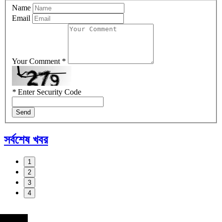
Name
Email
Your Comment *
*
Enter Security Code
Send
সর্বশেষ খবর
1
2
3
4