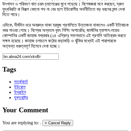
উৎপাদন ও পরিবহণ খাত চরম চ্যালেঞ্জের মুখে পড়েছে। বিশেষজ্ঞরা মনে করছেন, দ্রুত
যুদ্ধবিরতি বা বিকল্প কোনো পথ না বের হলে ইউরোপীয় অর্থনীতিতে বড় ধরনের মন্দা দেখা
দিতে পারে।
এদিকে, দীর্ঘদিন ধরে অবরুদ্ধ থাকা হরমুজ প্রণালিতে উত্তজনা থাকলেও একটি ইতিবাচক
খবর পাওয়া গেছে। বিশ্বের অন্যতম বৃহৎ শিপিং অপারেটর, জার্মানির হ্যাপাগ-লয়েড
কোম্পানির একটি জাহাজ শুক্রবার (২৪ এপ্রিল) সফলভাবে এই প্রণালি অতিক্রম করতে
সক্ষম হয়েছে। জাহাজ চলাচলে কঠোর কড়াকড়ি ও ঝুঁকির মধ্যেই এই পারাপারকে
অত্যন্ত গুরুত্বপূর্ণ হিসেবে দেখা হচ্ছে।
Tags
সতর্কবার্তা
ইউরোপ
ইসরাইল
যুক্তরাষ্ট্র
Your Comment
You are replying to:
.
×
Cancel Reply