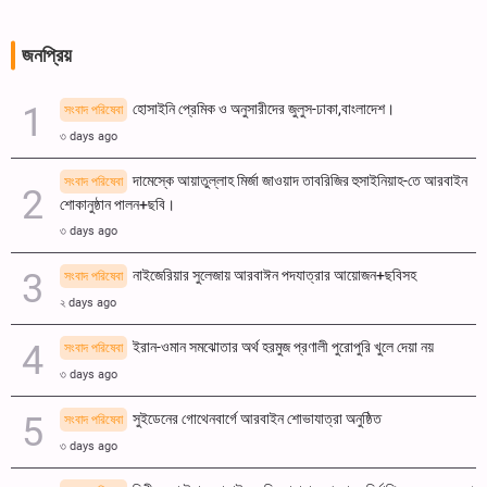
জনপ্রিয়
হোসাইনি প্রেমিক ও অনুসারীদের জুলুস-ঢাকা,বাংলাদেশ।
সংবাদ পরিষেবা
৩ days ago
দামেস্কে আয়াতুল্লাহ মির্জা জাওয়াদ তাবরিজির হুসাইনিয়াহ-তে আরবাইন
সংবাদ পরিষেবা
শোকানুষ্ঠান পালন+ছবি।
৩ days ago
নাইজেরিয়ার সুলেজায় আরবাঈন পদযাত্রার আয়োজন+ছবিসহ
সংবাদ পরিষেবা
২ days ago
ইরান-ওমান সমঝোতার অর্থ হরমুজ প্রণালী পুরোপুরি খুলে দেয়া নয়
সংবাদ পরিষেবা
৩ days ago
সুইডেনের গোথেনবার্গে আরবাইন শোভাযাত্রা অনুষ্ঠিত
সংবাদ পরিষেবা
৩ days ago