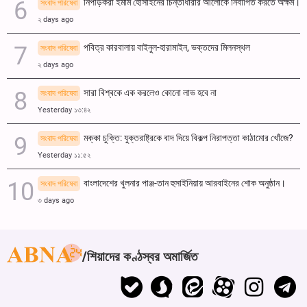
নিপীড়করা ইমাম হোসাইনের চিন্তাধারার আলোকে নির্বাপিত করতে অক্ষম।
সংবাদ পরিষেবা
২ days ago
পবিত্র কারবালায় বাইনুল-হারামাইন, ভক্তদের মিলনস্থল
সংবাদ পরিষেবা
২ days ago
সারা বিশ্বকে এক করলেও কোনো লাভ হবে না
সংবাদ পরিষেবা
Yesterday ১৩:৪২
মক্কা চুক্তি: যুক্তরাষ্ট্রকে বাদ দিয়ে বিকল্প নিরাপত্তা কাঠামোর খোঁজে?
সংবাদ পরিষেবা
Yesterday ১১:৫২
বাংলাদেশের খুলনার পাঞ্জ-তান হুসাইনিয়ায় আরবাইনের শোক অনুষ্ঠান।
সংবাদ পরিষেবা
৩ days ago
শিয়াদের কণ্ঠস্বর অমার্জিত