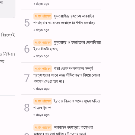
সের
২ days ago
যুক্তরাষ্ট্রের বৃহত্তম আরবাইন
সংবাদ পরিষেবা
পদযাত্রার আয়োজন করেছিল মিশিগান অঙ্গরাজ্য।
২ days ago
 বিরুদ্ধেই
যুক্তরাষ্ট্র ও ইসরাইলের মোকাবিলায়
সংবাদ পরিষেবা
ইরান বিজয়ী হয়েছে
িত লিজিয়ন
২ days ago
মের
গাজা থেকে দখলদারদের সম্পূর্ণ
সংবাদ পরিষেবা
প্রত্যাহারের আগে অস্ত্র সীমিত করার বিষয়ে কোনো
পদক্ষেপ নেওয়া হবে না।
৩ days ago
ইরানের বিরুদ্ধে অজেয় যুদ্ধে জড়িয়ে
সংবাদ পরিষেবা
পড়েছে ট্রাম্প
৩ days ago
আরবাঈন পদযাত্রা: পাম্বেগুয়া
সংবাদ পরিষেবা
অঞ্চলের কাফেলা জারিয়ার উদ্দেশ্যে রওনা