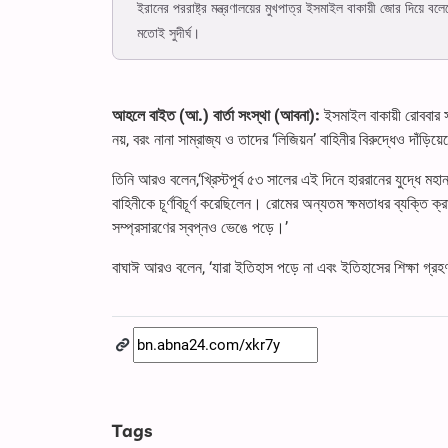
ইরানের পররাষ্ট্র মন্ত্রণালয়ের মুখপাত্র ইসমাইল বাকায়ী জোর দিয়ে 
মতোই সুদীর্ঘ।
আহলে বাইত (আ.) বার্তা সংস্থা (আবনা):
ইসমাইল বাকায়ী রোববার স
নয়, বরং নানা সাম্রাজ্য ও তাদের ‘লিজিয়ন’ বাহিনীর বিরুদ্ধেও দাঁড়ি
তিনি আরও বলেন,‘খ্রিস্টপূর্ব ৫৩ সালের এই দিনে হাররানের যুদ্ধে মহা
বাহিনীকে চূর্ণবিচূর্ণ করেছিলেন। রোমের অন্যতম ক্ষমতাধর ব্যক্তি ক্
সম্প্রসারণের স্বপ্নও ভেঙে পড়ে।’
বাঘাঈ আরও বলেন, ‘যারা ইতিহাস পড়ে না এবং ইতিহাসের শিক্ষা গ্রহ
Tags