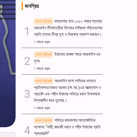
জনপ্রিয়
কারবালার পথে ১০৮০ নম্বর স্তম্ভে
সংবাদ পরিষেবা
আরবাইন তীর্থযাত্রীরা বিশ্বের দাম্ভিক শক্তিগুলোর
প্রতি তাদের তীব্র ঘৃণা ও ধিক্কার প্রকাশ করছেন।
৩ days ago
ইরাকের হামজা শহরে আরবাইন-এর
সংবাদ পরিষেবা
দৃশ্য
৩ days ago
আরবাঈন হলো গাদিরের বাস্তব
সংবাদ পরিষেবা
প্রতিফলন/হযরত যয়নাব (সা.আ.)এর আত্মত্যাগ ও
প্রচেষ্টা এবং শহীদ ইমামের পবিত্র রক্ত ​​ইসলামকে
বিশ্বজনীন করে তুলেছে।
৩ days ago
পবিত্র কারবালায় আন্তর্জাতিক
সংবাদ পরিষেবা
সম্মেলন: "নারী; জয়নবী বয়ান ও শহীদ ইমামের প্রতি
শ্রদ্ধাঞ্জলি"