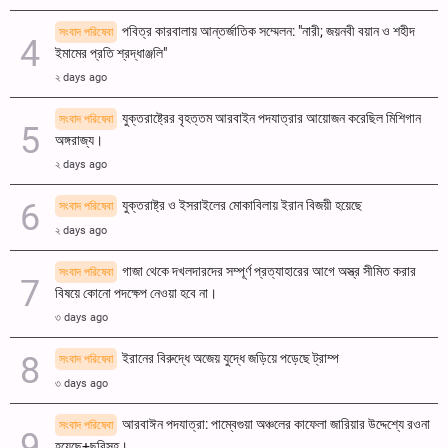
পবিত্র কারবালায় আন্তর্জাতিক সম্মেলন: "নারী; জয়নবী বয়ান ও শহীদ
সংবাদ পরিষেবা
ইমামের প্রতি শ্রদ্ধাঞ্জলি"
২ days ago
যুক্তরাষ্ট্রের বৃহত্তম আরবাইন পদযাত্রার আয়োজন করেছিল মিশিগান
সংবাদ পরিষেবা
অঙ্গরাজ্য।
২ days ago
যুক্তরাষ্ট্র ও ইসরাইলের মোকাবিলায় ইরান বিজয়ী হয়েছে
সংবাদ পরিষেবা
২ days ago
গাজা থেকে দখলদারদের সম্পূর্ণ প্রত্যাহারের আগে অস্ত্র সীমিত করার
সংবাদ পরিষেবা
বিষয়ে কোনো পদক্ষেপ নেওয়া হবে না।
৩ days ago
ইরানের বিরুদ্ধে অজেয় যুদ্ধে জড়িয়ে পড়েছে ট্রাম্প
সংবাদ পরিষেবা
৩ days ago
আরবাঈন পদযাত্রা: পাম্বেগুয়া অঞ্চলের কাফেলা জারিয়ার উদ্দেশ্যে রওনা
সংবাদ পরিষেবা
হয়েছে+ছবিসহ।