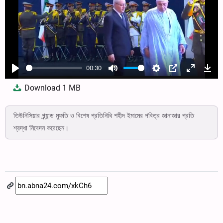
00:30
Play
Mute
Settings
PIP
Enter
Dow
Download
1 MB
fullscree
তিউনিসিয়ার গ্র্যান্ড মুফতি ও বিশেষ প্রতিনিধি শহীদ ইমামের পবিত্র জানাজার প্রতি
শ্রদ্ধা নিবেদন করেছেন।