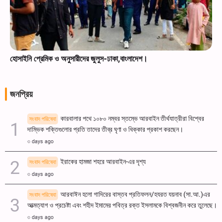
হোসাইনি প্রেমিক ও অনুসারীদের জুলুস-ঢাকা,বাংলাদেশ।
জনপ্রিয়
কারবালার পথে ১০৮০ নম্বর স্তম্ভে আরবাইন তীর্থযাত্রীরা বিশ্বের
সংবাদ পরিষেবা
দাম্ভিক শক্তিগুলোর প্রতি তাদের তীব্র ঘৃণা ও ধিক্কার প্রকাশ করছেন।
৩ days ago
ইরাকের হামজা শহরে আরবাইন-এর দৃশ্য
সংবাদ পরিষেবা
৩ days ago
আরবাঈন হলো গাদিরের বাস্তব প্রতিফলন/হযরত যয়নাব (সা.আ.)এর
সংবাদ পরিষেবা
আত্মত্যাগ ও প্রচেষ্টা এবং শহীদ ইমামের পবিত্র রক্ত ​​ইসলামকে বিশ্বজনীন করে তুলেছে।
৩ days ago