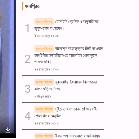
জনপ্রিয়
হোসাইনি প্রেমিক ও অনুসারীদের
সংবাদ পরিষেবা
জুলুস-ঢাকা,বাংলাদেশ।
Yesterday ১৫:০৫
দামেস্কে আয়াতুল্লাহ মির্জা জাওয়াদ
সংবাদ পরিষেবা
তাবরিজির হুসাইনিয়াহ-তে আরবাইন শোকানুষ্ঠান
পালন+ছবি।
Yesterday ১৭:৫৩
যুক্তরাষ্ট্র-ইসরায়েল বিভাজনের
সংবাদ পরিষেবা
আগুন ছড়িয়ে দিচ্ছে
২ days ago
সুইডেনের গোথেনবার্গে আরবাইন
সংবাদ পরিষেবা
শোভাযাত্রা অনুষ্ঠিত
Yesterday ১৬:৫৮
ইরান-ওমান সমঝোতার অর্থ হরমুজ
সংবাদ পরিষেবা
nter
Download