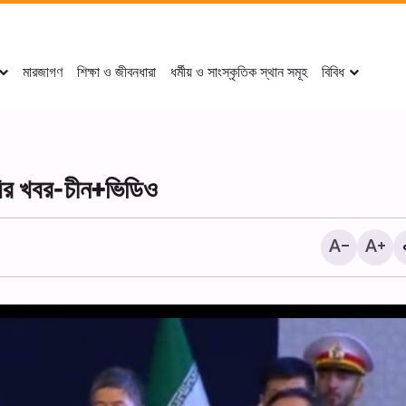
মারজাগণ
শিক্ষা ও জীবনধারা
ধর্মীয় ও সাংস্কৃতিক স্থান সমূহ
বিবিধ
াধির খবর-চীন+ভিডিও
পবিত্র কারবালায় বাইনুল-হারামাইন, 
মিলনস্থল