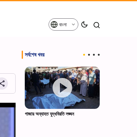
বাংলা
সর্বশেষ খবর
ভক্তদের
গাজায় অব্যাহত যুদ্ধবিরতি লঙ্ঘন
খোসরাভি বর্ডার দিয়
(আ.)-এর যিয়ারতকা