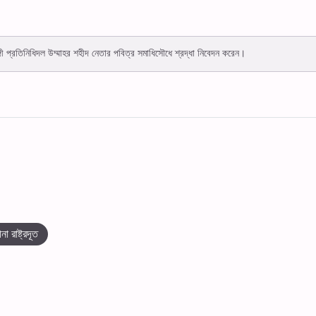
f
গী প্রতিনিধিদল উম্মাহর শহীদ নেতার পবিত্র সমাধিসৌধে শ্রদ্ধা নিবেদন করেন।
ীনা রাষ্ট্রদূত