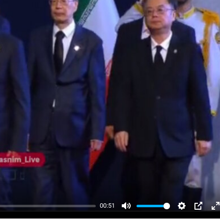
00:51
Mute
Settings
PIP
E