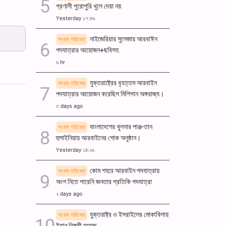
প্রণালী পুরোপুরি খুলে দেয়া নয়
ullscreen
Yesterday ১৭:৪৬
নাইজেরিয়ার সুলেজায় আরবাঈন
সংবাদ পরিষেবা
পদযাত্রার আয়োজন+ছবিসহ
৯ hr
যুক্তরাষ্ট্রের বৃহত্তম আরবাইন
সংবাদ পরিষেবা
পদযাত্রার আয়োজন করেছিল মিশিগান অঙ্গরাজ্য।
৩ days ago
বাংলাদেশের খুলনার পাঞ্জ-তান
সংবাদ পরিষেবা
হুসাইনিয়ায় আরবাইনের শোক অনুষ্ঠান।
Yesterday ১৪:২৬
কোম শহরে আরবাইন পদযাত্রায়
সংবাদ পরিষেবা
অংশ নিতে পারেনি জনতার প্রতিকি পদযাত্রা
২ days ago
যুক্তরাষ্ট্র ও ইসরাইলের মোকাবিলায়
সংবাদ পরিষেবা
ইরান বিজয়ী হয়েছে