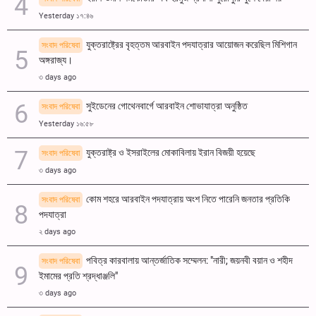
Yesterday ১৭:৪৬
যুক্তরাষ্ট্রের বৃহত্তম আরবাইন পদযাত্রার আয়োজন করেছিল মিশিগান
সংবাদ পরিষেবা
অঙ্গরাজ্য।
৩ days ago
সুইডেনের গোথেনবার্গে আরবাইন শোভাযাত্রা অনুষ্ঠিত
সংবাদ পরিষেবা
Yesterday ১৬:৫৮
যুক্তরাষ্ট্র ও ইসরাইলের মোকাবিলায় ইরান বিজয়ী হয়েছে
সংবাদ পরিষেবা
৩ days ago
কোম শহরে আরবাইন পদযাত্রায় অংশ নিতে পারেনি জনতার প্রতিকি
সংবাদ পরিষেবা
পদযাত্রা
২ days ago
পবিত্র কারবালায় আন্তর্জাতিক সম্মেলন: "নারী; জয়নবী বয়ান ও শহীদ
সংবাদ পরিষেবা
ইমামের প্রতি শ্রদ্ধাঞ্জলি"
৩ days ago