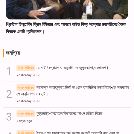
খ্রিস্টান চিন্তাবিদ ক্রিস হিউয়ার এবং আহলে বাইত বিশ্ব সংস্থার মহাসচিবের বৈঠক
বিষয়ক একটি প্রতিবেদন।
জনপ্রিয়
হোসাইনি প্রেমিক ও অনুসারীদের জুলুস-ঢাকা,বাংলাদেশ।
সংবাদ পরিষেবা
Yesterday ১৫:০৫
দামেস্কে আয়াতুল্লাহ মির্জা জাওয়াদ তাবরিজির হুসাইনিয়াহ-তে আরবাইন
সংবাদ পরিষেবা
শোকানুষ্ঠান পালন+ছবি।
Yesterday ১৭:৫৩
যুক্তরাষ্ট্র-ইসরায়েল বিভাজনের আগুন ছড়িয়ে দিচ্ছে
সংবাদ পরিষেবা
২ days ago
ইরান-ওমান সমঝোতার অর্থ হরমুজ প্রণালী পুরোপুরি খুলে দেয়া নয়
সংবাদ পরিষেবা