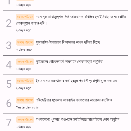
২ days ago
দামেস্কে আয়াতুল্লাহ মির্জা জাওয়াদ তাবরিজির হুসাইনিয়াহ-তে আরবাইন
সংবাদ পরিষেবা
শোকানুষ্ঠান পালন+ছবি।
২ days ago
যুক্তরাষ্ট্র-ইসরায়েল বিভাজনের আগুন ছড়িয়ে দিচ্ছে
সংবাদ পরিষেবা
৩ days ago
সুইডেনের গোথেনবার্গে আরবাইন শোভাযাত্রা অনুষ্ঠিত
সংবাদ পরিষেবা
২ days ago
ইরান-ওমান সমঝোতার অর্থ হরমুজ প্রণালী পুরোপুরি খুলে দেয়া নয়
সংবাদ পরিষেবা
২ days ago
নাইজেরিয়ার সুলেজায় আরবাঈন পদযাত্রার আয়োজন+ছবিসহ
সংবাদ পরিষেবা
Yesterday ১২:৪৬
বাংলাদেশের খুলনার পাঞ্জ-তান হুসাইনিয়ায় আরবাইনের শোক অনুষ্ঠান।
সংবাদ পরিষেবা
২ days ago