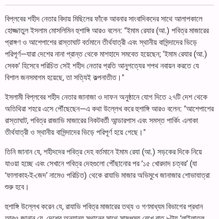
বিপ্লবের শহীদ নেতার বিদায় মিছিলের ফাঁকে আবনার সাংবাদিকদের সাথে আলাপকালে
হোজ্জাতুল ইসলাম মোসলিমিন হুশাঙ্গি আরও বলেন: "ইমাম রেযার (আ.) পবিত্র মাজারের
প্রাঙ্গণ ও আশেপাশের রাস্তাঘাট বর্তমানে তীর্থযাত্রী এবং স্থানীয় বাসিন্দাদের ভিড়ে
পরিপূর্ণ—যারা দেশের নানা প্রান্ত থেকে মাশহাদে সমবেত হয়েছেন; 'ইমাম রেযার (আ.)
সেবক' হিসেবে পরিচিত সেই শহীদ নেতার প্রতি আনুগত্যের শপথ নবায়ন করতে যে
বিশাল জনসমাগম হয়েছে, তা সত্যিই কল্পনাতীত।"
ইসলামী বিপ্লবের শহীদ নেতার জানাজা ও দাফন অনুষ্ঠানে যোগ দিতে ২৭টি দেশ থেকে
অতিথিরা শহরে এসে পৌঁছেছেন—এ কথা উল্লেখ করে হুশাঙ্গি আরও বলেন: "আশেপাশের
রাস্তাঘাট, পবিত্র রাজাভি মাজারের নিকটবর্তী আন্ডারপাস এবং সমস্ত পার্কিং এলাকা
তীর্থযাত্রী ও স্থানীয় বাসিন্দাদের ভিড়ে পরিপূর্ণ হয়ে গেছে।"
তিনি জানান যে, শহীদদের পবিত্র দেহ বর্তমানে ইমাম রেযা (আ.) সড়কের দিকে নিয়ে
যাওয়া হচ্ছে এবং সেখানে পবিত্র দেহগুলো পৌঁছানোর পর ‘১৫ খোরদাদ চত্বর’ (যা
‘ফালাকাহ-ই-জেদ’ নামেও পরিচিত) থেকে রাযাভি মাজার অভিমুখে জানাজার শোভাযাত্রা
শুরু হবে।
হুশাঙ্গি উল্লেখ করেন যে, রাযাভি পবিত্র মাজারের তথ্য ও গণমাধ্যম বিভাগের প্রধান
আরও জানান যে, দেশের অন্যান্য স্থানের সাথে সামঞ্জস্য রেখে রাত ৮টায় ‘লাইলাতুল