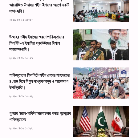
আয়োজিত উম্মাহর শহীদ ইমামের স্মরণে একটি
সভা+ছবি।
২০২৬-০৪-২০ ০৫:৫৭
উম্মাহর শহীদ ইমামের স্মরণে পাকিস্তানের
গিলগিট-এ ইমামিয়া স্কাউটদের বিশাল
সমাবেশ+ছবি।
২০২৬-০৪-১৮ ১৮:২৭
পাকিস্তানের গিলগিটে শহীদ নেতার শাহাদতের
৪০তম দিনে বিপুল সংখ্যক মানুষ ও আলেমগণ
উপস্থিতি।
২০২৬-০৪-১৮ ১৮:২২
পূণরায় ইরান-মার্কিন আলোচনায় বসার প্রস্তাব
পাকিস্তানের
২০২৬-০৪-১৬ ১০:২২