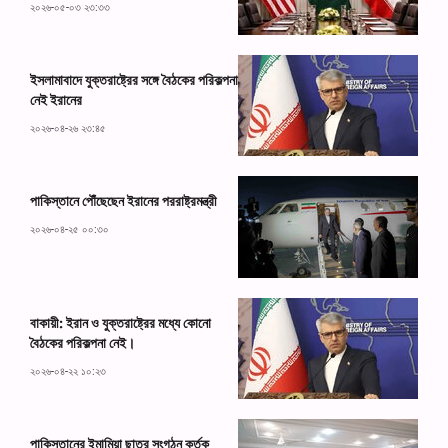
২০২৬-০৫-০৩ ২৩:৩৩
ইসলামাবাদে যুক্তরাষ্ট্রের সঙ্গে বৈঠকের পরিকল্পনা
নেই ইরানের
২০২৬-০৪-২৬ ২৩:৪৫
পাকিস্তানে পৌঁছেছেন ইরানের পররাষ্ট্রমন্ত্রী
২০২৬-০৪-২৫ ০০:৩০
বাকায়ী: ইরান ও যুক্তরাষ্ট্রের মধ্যে কোনো
বৈঠকের পরিকল্পনা নেই।
২০২৬-০৪-২২ ১০:২৩
পাকিস্তানের ইমামিয়া ছাত্র সংগঠন কর্তৃক