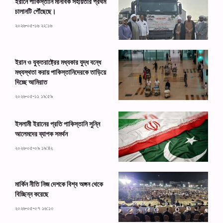
ইরানে পাকিস্তানি মানবিক সহায়তার প্রথম
চালানটি পৌঁছেছে।
২০২৬-০৫-১৬ ২২:১৬
ইরান ও যুক্তরাষ্ট্রের মধ্যকার যুদ্ধ বন্ধে
মধ্যস্থতা করায় পাকিস্তানিদেরকে তাড়িয়ে
দিচ্ছে আমিরাত
২০২৬-০৫-১১ ১৯:৫৯
ইসলামী ইরানের প্রতি পাকিস্তানি সুন্নি
আলেমদের ব্যাপক সমর্থন
২০২৬-০৫-০৯ ১৯:৪২
মার্কিন নীতি নিজ দেশকে বিশ্ব অঙ্গন থেকে
বিচ্ছিন্ন করেছে
২০২৬-০৫-০৭ ১৬:১০