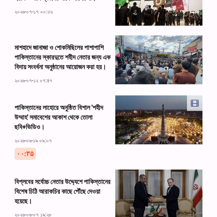
২০২৬-০৭-১৭ ০০:৩২
মাশহাদে জানাজা ও শোকমিছিলের পাশাপাশি
পাকিস্তানের স্কারদুতে শহীদ নেতার জন্য এক
বিদায় সংবর্ধনা অনুষ্ঠানের আয়োজন করা হয়।
২০২৬-০৭-১২ ০৭:৪৭
পাকিস্তানের লাহোরে অনুষ্ঠিত বিশাল 'শহীদ
উম্মাহ' সমাবেশের আকাশ থেকে তোলা
ছবি+ভিডিও।
২০২৬-০৬-১৯ ০৯:০৭
۰۰:۳۵
বিপ্লবের সর্বোচ্চ নেতার উদ্দ্যেশে পাকিস্তানের
বিশেষ চিঠি আরাকচির কাছে পৌঁছে দেওয়া
হয়েছে।
২০২৬-০৬-০৭ ১৯:২৮