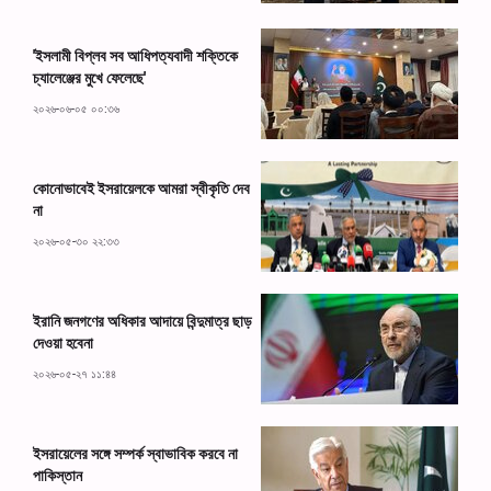
'ইসলামী বিপ্লব সব আধিপত্যবাদী শক্তিকে
চ্যালেঞ্জের মুখে ফেলেছে'
২০২৬-০৬-০৫ ০০:৩৬
কোনোভাবেই ইসরায়েলকে আমরা স্বীকৃতি দেব
না
২০২৬-০৫-৩০ ২২:৩৩
ইরানি জনগণের অধিকার আদায়ে বিন্দুমাত্র ছাড়
দেওয়া হবেনা
২০২৬-০৫-২৭ ১১:৪৪
ইসরায়েলের সঙ্গে সম্পর্ক স্বাভাবিক করবে না
পাকিস্তান