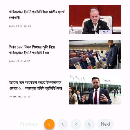
পাকিস্তানে ইরানি প্রতিনিধিদল জাতীয় স্বার্থ
রক্ষাকারী
২০২৬-০৪-১১ ২৩:০৩
মিনাব ১৬৮: নিহত শিশুদের স্মৃতি নিয়ে
পাকিস্তানে ইরানি প্রতিনিধি দল
২০২৬-০৪-১১ ২২:৪৭
ইরানের সঙ্গে আলোচনা করতে ইসলামাবাদে
এসেছে ৩০০ সদস্যের মার্কিন প্রতিনিধিদল!
২০২৬-০৪-১১ ২০:২৫
Previous
১
২
৩
৪
Next