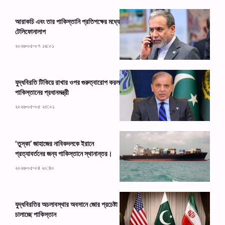
আরাকচি এবং তার পাকিস্তানি প্রতিপক্ষের মধ্যে
টেলিফোনালাপ
২০২৬-০৫-০৭ ১৬:০১
যুদ্ধবিরতি টিকিয়ে রাখার ওপর গুরুত্বারোপ করল
পাকিস্তানের প্রধানমন্ত্রী
২০২৬-০৫-০৫ ২৩:০১
‘তুস্কা’ জাহাজের নাবিকদলকে ইরানে
প্রত্যাবর্তনের জন্য পাকিস্তানে স্থানান্তর।
২০২৬-০৫-০৪ ২০:৪০
যুদ্ধবিরতির অচলাবস্থার অবসানে জোর প্রচেষ্টা
চালাচ্ছে পাকিস্তান