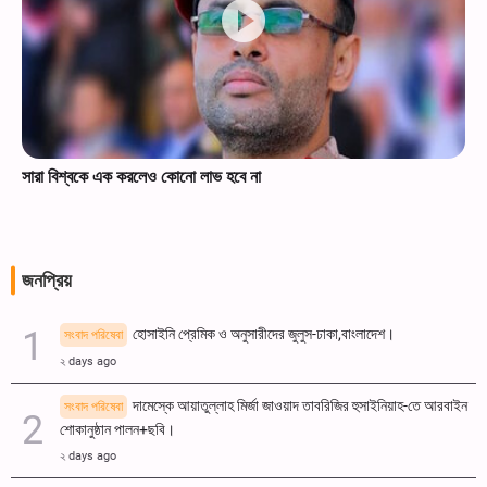
সারা বিশ্বকে এক করলেও কোনো লাভ হবে না
জনপ্রিয়
হোসাইনি প্রেমিক ও অনুসারীদের জুলুস-ঢাকা,বাংলাদেশ।
সংবাদ পরিষেবা
২ days ago
দামেস্কে আয়াতুল্লাহ মির্জা জাওয়াদ তাবরিজির হুসাইনিয়াহ-তে আরবাইন
সংবাদ পরিষেবা
শোকানুষ্ঠান পালন+ছবি।
২ days ago