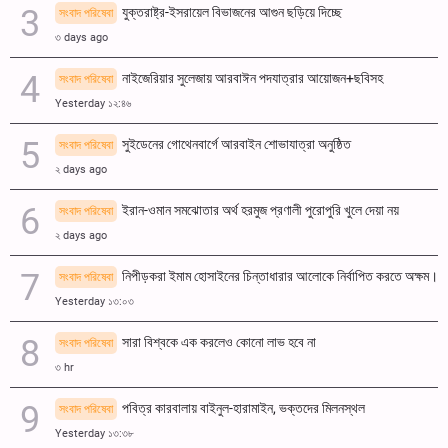
যুক্তরাষ্ট্র-ইসরায়েল বিভাজনের আগুন ছড়িয়ে দিচ্ছে
সংবাদ পরিষেবা
৩ days ago
নাইজেরিয়ার সুলেজায় আরবাঈন পদযাত্রার আয়োজন+ছবিসহ
সংবাদ পরিষেবা
Yesterday ১২:৪৬
সুইডেনের গোথেনবার্গে আরবাইন শোভাযাত্রা অনুষ্ঠিত
সংবাদ পরিষেবা
২ days ago
ইরান-ওমান সমঝোতার অর্থ হরমুজ প্রণালী পুরোপুরি খুলে দেয়া নয়
সংবাদ পরিষেবা
২ days ago
নিপীড়করা ইমাম হোসাইনের চিন্তাধারার আলোকে নির্বাপিত করতে অক্ষম।
সংবাদ পরিষেবা
Yesterday ১৩:০৩
সারা বিশ্বকে এক করলেও কোনো লাভ হবে না
সংবাদ পরিষেবা
৩ hr
পবিত্র কারবালায় বাইনুল-হারামাইন, ভক্তদের মিলনস্থল
সংবাদ পরিষেবা
Yesterday ১৩:৩৮