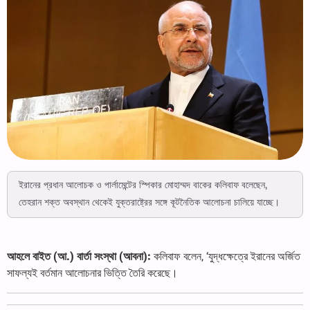
ইরানের প্রধান আলোচক ও পার্লামেন্টের স্পিকার মোহাম্মদ বাকের কলিবাফ বলেছেন,
তেহরান শক্ত অবস্থান থেকেই যুক্তরাষ্ট্রের সঙ্গে কূটনৈতিক আলোচনা চালিয়ে যাচ্ছে।
আহলে বাইত (আ.) বার্তা সংস্থা (আবনা):
কলিবাফ বলেন, ‘যুদ্ধক্ষেত্রে ইরানের অর্জিত
সাফল্যই বর্তমান আলোচনার ভিত্তি তৈরি করেছে।