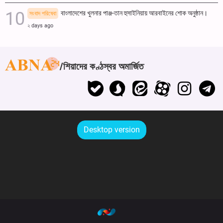
বাংলাদেশের খুলনার পাঞ্জ-তান হুসাইনিয়ায় আরবাইনের শোক অনুষ্ঠান।
সংবাদ পরিষেবা
২ days ago
শিয়াদের কণ্ঠস্বর অমার্জিত
Desktop version