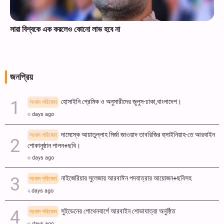
সারা বিশ্বকে এক করলেও কোনো লাভ হবে না
জনপ্রিয়
হোসাইনি প্রেমিক ও অনুসারীদের জুলুস-ঢাকা,বাংলাদেশ।
সংবাদ পরিষেবা
৩ days ago
দামেস্কে আয়াতুল্লাহ মির্জা জাওয়াদ তাবরিজির হুসাইনিয়াহ-তে আরবাইন
সংবাদ পরিষেবা
শোকানুষ্ঠান পালন+ছবি।
৩ days ago
নাইজেরিয়ার সুলেজায় আরবাঈন পদযাত্রার আয়োজন+ছবিসহ
সংবাদ পরিষেবা
২ days ago
সুইডেনের গোথেনবার্গে আরবাইন শোভাযাত্রা অনুষ্ঠিত
সংবাদ পরিষেবা
৩ days ago