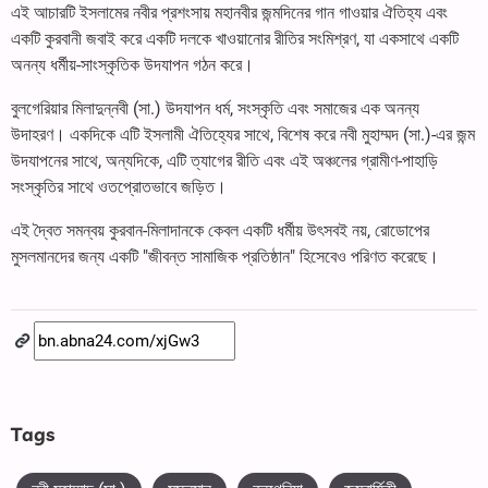
এই আচারটি ইসলামের নবীর প্রশংসায় মহানবীর জন্মদিনের গান গাওয়ার ঐতিহ্য এবং
একটি কুরবানী জবাই করে একটি দলকে খাওয়ানোর রীতির সংমিশ্রণ, যা একসাথে একটি
অনন্য ধর্মীয়-সাংস্কৃতিক উদযাপন গঠন করে।
বুলগেরিয়ার মিলাদুন্নবী (সা.) উদযাপন ধর্ম, সংস্কৃতি এবং সমাজের এক অনন্য
উদাহরণ। একদিকে এটি ইসলামী ঐতিহ্যের সাথে, বিশেষ করে নবী মুহাম্মদ (সা.)-এর জন্ম
উদযাপনের সাথে, অন্যদিকে, এটি ত্যাগের রীতি এবং এই অঞ্চলের গ্রামীণ-পাহাড়ি
সংস্কৃতির সাথে ওতপ্রোতভাবে জড়িত।
এই দ্বৈত সমন্বয় কুরবান-মিলাদানকে কেবল একটি ধর্মীয় উৎসবই নয়, রোডোপের
মুসলমানদের জন্য একটি "জীবন্ত সামাজিক প্রতিষ্ঠান" হিসেবেও পরিণত করেছে।
Tags