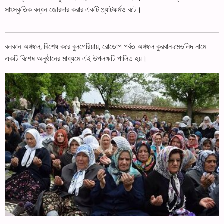
সাংস্কৃতিক বন্ধন জোরদার করার একটি প্ল্যাটফর্মও বটে।
বলকান অঞ্চলে, বিশেষ করে বুলগেরিয়ায়, রোডোপ পর্বত অঞ্চলে কুরবান-মেভলিদ নামে
একটি বিশেষ অনুষ্ঠানের মাধ্যমে এই উপলক্ষটি পালিত হয়।