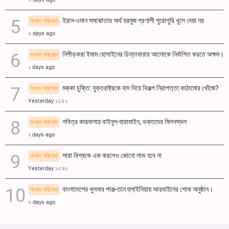
ইরান-ওমান সমঝোতার অর্থ হরমুজ প্রণালী পুরোপুরি খুলে দেয়া নয়
সংবাদ পরিষেবা
৩ days ago
নিপীড়করা ইমাম হোসাইনের চিন্তাধারার আলোকে নির্বাপিত করতে অক্ষম।
সংবাদ পরিষেবা
২ days ago
মক্কা চুক্তি: যুক্তরাষ্ট্রকে বাদ দিয়ে বিকল্প নিরাপত্তা কাঠামোর খোঁজে?
সংবাদ পরিষেবা
Yesterday ১১:৫২
পবিত্র কারবালায় বাইনুল-হারামাইন, ভক্তদের মিলনস্থল
সংবাদ পরিষেবা
২ days ago
সারা বিশ্বকে এক করলেও কোনো লাভ হবে না
সংবাদ পরিষেবা
Yesterday ১৩:৪২
বাংলাদেশের খুলনার পাঞ্জ-তান হুসাইনিয়ায় আরবাইনের শোক অনুষ্ঠান।
সংবাদ পরিষেবা
৩ days ago