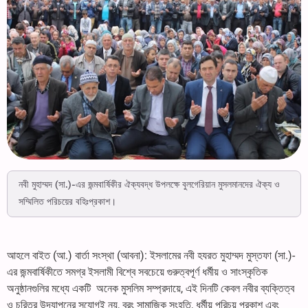
নবী মুহাম্মদ (সা.)-এর জন্মবার্ষিকীর ঐক্যবদ্ধ উপলক্ষে বুলগেরিয়ান মুসলমানদের ঐক্য ও
সম্মিলিত পরিচয়ের বহিঃপ্রকাশ।
আহলে বাইত (আ.) বার্তা সংস্থা (আবনা): ইসলামের নবী হযরত মুহাম্মদ মুস্তফা (সা.)-
এর জন্মবার্ষিকীতে সমগ্র ইসলামী বিশ্বে সবচেয়ে গুরুত্বপূর্ণ ধর্মীয় ও সাংস্কৃতিক
অনুষ্ঠানগুলির মধ্যে একটি অনেক মুসলিম সম্প্রদায়ে, এই দিনটি কেবল নবীর ব্যক্তিত্ব
ও চরিত্র উদযাপনের সুযোগই নয়, বরং সামাজিক সংহতি, ধর্মীয় পরিচয় প্রকাশ এবং