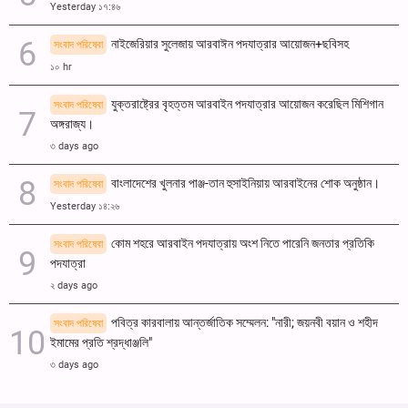
Yesterday ১৭:৪৬
নাইজেরিয়ার সুলেজায় আরবাঈন পদযাত্রার আয়োজন+ছবিসহ
সংবাদ পরিষেবা
১০ hr
যুক্তরাষ্ট্রের বৃহত্তম আরবাইন পদযাত্রার আয়োজন করেছিল মিশিগান
সংবাদ পরিষেবা
অঙ্গরাজ্য।
৩ days ago
বাংলাদেশের খুলনার পাঞ্জ-তান হুসাইনিয়ায় আরবাইনের শোক অনুষ্ঠান।
সংবাদ পরিষেবা
Yesterday ১৪:২৬
কোম শহরে আরবাইন পদযাত্রায় অংশ নিতে পারেনি জনতার প্রতিকি
সংবাদ পরিষেবা
পদযাত্রা
২ days ago
পবিত্র কারবালায় আন্তর্জাতিক সম্মেলন: "নারী; জয়নবী বয়ান ও শহীদ
সংবাদ পরিষেবা
ইমামের প্রতি শ্রদ্ধাঞ্জলি"
৩ days ago