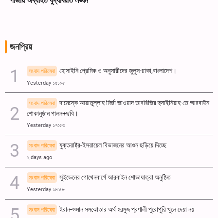
গাজায় অব্যাহত যুদ্ধবিরতি লঙ্ঘন
জনপ্রিয়
হোসাইনি প্রেমিক ও অনুসারীদের জুলুস-ঢাকা,বাংলাদেশ।
সংবাদ পরিষেবা
Yesterday ১৫:০৫
দামেস্কে আয়াতুল্লাহ মির্জা জাওয়াদ তাবরিজির হুসাইনিয়াহ-তে আরবাইন
সংবাদ পরিষেবা
শোকানুষ্ঠান পালন+ছবি।
Yesterday ১৭:৫৩
যুক্তরাষ্ট্র-ইসরায়েল বিভাজনের আগুন ছড়িয়ে দিচ্ছে
সংবাদ পরিষেবা
২ days ago
সুইডেনের গোথেনবার্গে আরবাইন শোভাযাত্রা অনুষ্ঠিত
সংবাদ পরিষেবা
Yesterday ১৬:৫৮
ইরান-ওমান সমঝোতার অর্থ হরমুজ প্রণালী পুরোপুরি খুলে দেয়া নয়
সংবাদ পরিষেবা