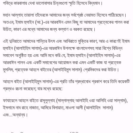
পবিত্র কারবালায় দেখা ভালোবাসার চিহ্নগুলো স্মৃতি হিসেবে বিদ্যমান।
মহান আল্লাহ তায়ালা তাঁদেরকে আমাদের জন্য সর্বশ্রেষ্ঠ নেয়ামত হিসেবে পাঠিয়েছেন।
অতএব, ইমাম হুসাইন (আ.)-এর আরবাঈন এমন কিছু যা আমাদের প্রত্যেকের পালন করা
উচিত, কারণ এর মধ্যে আমাদের জন্য কল্যাণ ও বরকত রয়েছে।
এই দুনিয়াতে আমাদের শান্তির উৎস এবং আখিরাতে মুক্তির কারণ, আর এ কারণেই ইমাম
হুসাইন (আলাইহিস সালাম)-এর আরবাঈন উপলক্ষে বাংলাদেশসহ সারা বিশ্বে বিভিন্ন
সমাবেশ অনুষ্ঠিত হয় এবং আমি মনে করি যে, ইমাম হুসাইন (আলাইহিস সালাম)-এর
আরবাঈন পালন এবং একটি সমাবেশের আয়োজন করা এমন একটি কাজ যা প্রত্যেক
মুসলিম, প্রত্যেক আহলে বাইতের (আলাইহিমুস সালাম) প্রেমিকদের করা উচিত।
আহলে বাইত (আলাইহিমুস সালাম)-এর প্রতি তাঁর শ্রদ্ধাবোধ প্রকাশ করে তিনি কয়েকটি
গ্রন্থও রচনা করেছেন; যার মধ্যে রয়েছে:
ফাযায়েলে আহলে বাইতে রাসূলুল্লাহ (সাল্লাল্লাহু আলাইহি ওয়া আলিহি ওয়া সাল্লাম),
ইসলামে নাব রাহে নাজাত, আমিরে বিলায়াত, মাওলা আলী (আলাইহিস সালাম)
এবং...অন্যান্য।