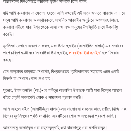
আরবাঈনের দিনগুলোতে কারবালা ভ্রমণ সম্পর্কে তিনি বলেন:
যদি আমি কারবালায় না যেতাম, হয়তো আমি কখনোই এই সত্য জানতে পারতাম না। যে
সত্য আমি কারবালায় অবস্থানকালে, সম্মানিত আরবাঈন অনুষ্ঠানে অংশগ্রহণকালে,
কারবালা শরীফে সারা বিশ্ব থেকে আসা লক্ষ লক্ষ মানুষের উপস্থিতি দেখে উপলব্ধি
করেছি।
মুসলিমরা সেখানে অবস্থান করছে এবং ইমাম হুসাইন (আলাইহিস সালাম)-এর মাজারের
পাশে চব্বিশ ঘণ্টা ধরে ‘লাব্বাইকা ইয়া হুসাইন,
লাব্বাইকা ইয়া হুসাইন
’ বলে চিৎকার
করছে।
যেন আল্লাহর জান্নাত সেখানেই, বিশ্বজগতের প্রতিপালকের মহত্বের এমন একটি
নিদর্শন যা সেখানে গেলে দেখা যায়।
সুতরাং, ইমাম হুসাইন (আ.)-এর পবিত্র আরবাঈন উপলক্ষে আমি সারা বিশ্বের আহলে
বাইত প্রেমী সকলকেই শোক ও সমবেদনা প্রকাশ করছি।
আমি আহলে বাইত (আলাইহিমুস সালাম)-এর ভালোবাসা সকলের কাছে পৌঁছে দিচ্ছি এবং
বিশ্বের মুসলিমদের প্রতি সম্মানিত আরবাঈনের শোক ও সমবেদনা প্রকাশ করছি।
আসসালামু আলাইকুম ওয়া রাহমাতুল্লাহি ওয়া বারাকাতুহু ওয়া মাগফিরাতুহু।