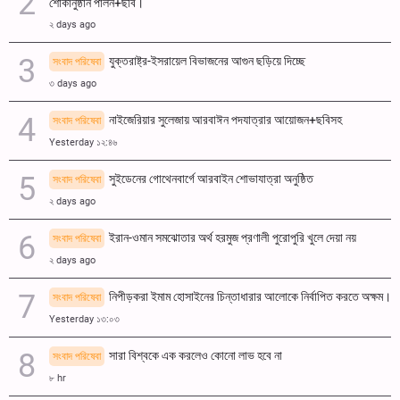
শোকানুষ্ঠান পালন+ছবি।
২ days ago
যুক্তরাষ্ট্র-ইসরায়েল বিভাজনের আগুন ছড়িয়ে দিচ্ছে
সংবাদ পরিষেবা
৩ days ago
নাইজেরিয়ার সুলেজায় আরবাঈন পদযাত্রার আয়োজন+ছবিসহ
সংবাদ পরিষেবা
Yesterday ১২:৪৬
সুইডেনের গোথেনবার্গে আরবাইন শোভাযাত্রা অনুষ্ঠিত
সংবাদ পরিষেবা
২ days ago
ইরান-ওমান সমঝোতার অর্থ হরমুজ প্রণালী পুরোপুরি খুলে দেয়া নয়
সংবাদ পরিষেবা
২ days ago
নিপীড়করা ইমাম হোসাইনের চিন্তাধারার আলোকে নির্বাপিত করতে অক্ষম।
সংবাদ পরিষেবা
Yesterday ১৩:০৩
সারা বিশ্বকে এক করলেও কোনো লাভ হবে না
সংবাদ পরিষেবা
৮ hr