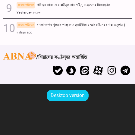
পবিত্র কারবালায় বাইনুল-হারামাইন, ভক্তদের মিলনস্থল
সংবাদ পরিষেবা
Yesterday ১৩:৩৮
বাংলাদেশের খুলনার পাঞ্জ-তান হুসাইনিয়ায় আরবাইনের শোক অনুষ্ঠান।
সংবাদ পরিষেবা
২ days ago
শিয়াদের কণ্ঠস্বর অমার্জিত
Desktop version