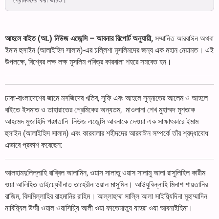
প্রেমিকদের করা উচিত।
আহলে বাইত (আ.) নিউজ এজেন্সি – আবনার রিপোর্ট অনুযায়ী,
সম্মানিত আরবাঈন অথবা
ইমাম হুসাইন (আলাইহিস সালাম)-এর চল্লিশা মুসলিমদের জন্য এক মহান নেয়ামত। এই
উপলক্ষে, বিশ্বের লক্ষ লক্ষ মুসলিম পবিত্র কারবালা শহরে সমবেত হন।
ঢাকা-বাংলাদেশের জামে মসজিদের খতিব, সুফি এবং আহলে সুন্নাতের আলেম ও আহলে
বাইতে ইসমাত ও তাহারাতের প্রেমিকের অন্যতম, মাওলানা শেখ মুহাম্মদ মুশতাক
আহমেদ মুজাহিদি পঞ্জাতানি নিউজ এজেন্সি আবনাকে দেওয়া এক সাক্ষাৎকারে ইমাম
হুসাইন (আলাইহিস সালাম) এবং কারবালার শহীদদের আরবাঈন সম্পর্কে তাঁর শ্রদ্ধাবোধ
এভাবে প্রকাশ করেছেন:
আলহামদুলিল্লাহি রাব্বিল আলামিন, ওয়াস সালাতু ওয়াস সালামু আলা রাসুলিহিল কারীম
ওয়া আলিহিত তাইয়্যেবীনাত তাহেরীন ওয়াল মাসুমিন। আউযুবিল্লাহি মিনাশ শায়তানির
রাজিম, বিসমিল্লাহির রাহমানির রাহিম। আল্লাহুম্মা সাল্লি আলা সাইয়্যিদিনা মুহাম্মাদিন
নাবিয়্যিল উম্মী ওয়াল ওয়াসিয়্যি আলী ওয়া ফাতেমাতুয যাহরা ওয়া আবনাইহিমা।